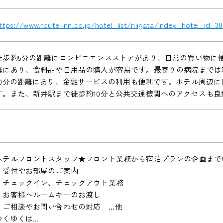
ttps://www.route-inn.co.jp/hotel_list/niigata/index_hotel_id_3
徒歩約5分の距離にコンビニエンスストアがあり、日常の買い物に
離にあり、食料品や日用品の購入が容易です。最寄りの病院までは車
10分の距離にあり、金融サービスの利用も便利です。ホテル周辺
す。また、新井駅まで徒歩約10分と公共交通機関へのアクセスも良
ホテルフロントスタッフ★フロント業務から宿泊プランの企画まで
・受付やお部屋のご案内
・チェックイン、チェックアウト業務
・お客様へルームキーのお渡し
・ご相談やお問い合わせの対応 …他
ゆくゆくは…