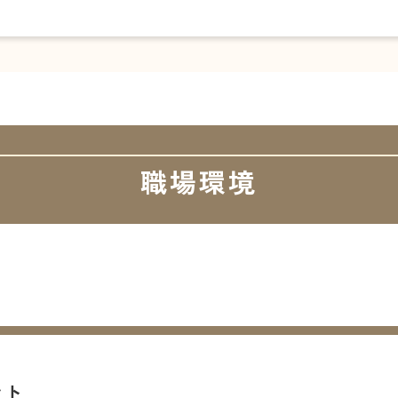
職場環境
ント