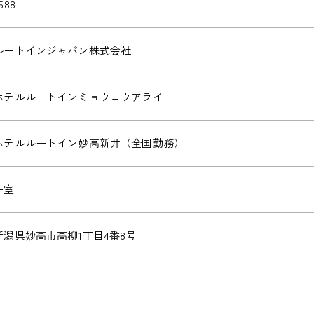
588
ルートインジャパン株式会社
ホテルルートインミョウコウアライ
ホテルルートイン妙高新井（全国勤務）
ー室
新潟県妙高市高柳1丁目4番8号