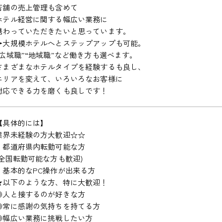
店舗の売上管理も含めて
ホテル経営に関する幅広い業務に
携わっていただきたいと思っています。
→大規模ホテルへとステップアップも可能。
“広域職”“地域職”など働き方も選べます。
さまざまなホテルタイプを経験するも良し、
エリアを変えて、いろいろなお客様に
対応できる力を磨くも良しです！
【具体的には】
業界未経験の方大歓迎☆☆
・都道府県内転勤可能な方
(全国転勤可能な方も歓迎)
・基本的なPC操作が出来る方
★以下のような方、特に大歓迎！
◎人と接するのが好きな方
◎常に感謝の気持ちを持てる方
◎幅広い業務に挑戦したい方