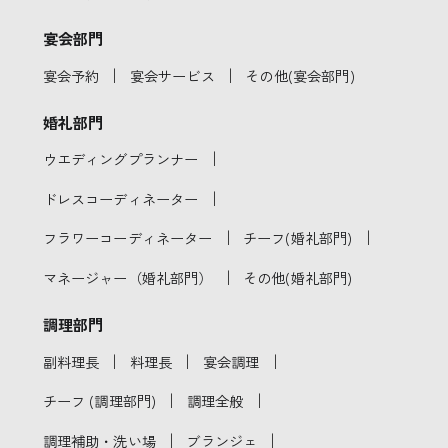
宴会部門
｜
｜
宴会予約
宴会サービス
その他(宴会部門)
婚礼部門
｜
ウエディングプランナー
｜
ドレスコーディネーター
｜
｜
フラワーコーディネーター
チーフ(婚礼部門)
｜
マネージャー（婚礼部門）
その他(婚礼部門)
調理部門
｜
｜
｜
副料理長
料理長
宴会調理
｜
｜
チーフ (調理部門)
調理全般
｜
｜
調理補助・洗い場
ブランジェ