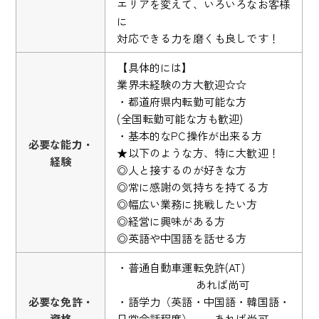
エリアを変えて、いろいろなお客様
に
対応できる力を磨くも良しです！
【具体的には】
業界未経験の方大歓迎☆☆
・都道府県内転勤可能な方
(全国転勤可能な方も歓迎)
・基本的なPC操作が出来る方
必要な能力・
★以下のような方、特に大歓迎！
経験
◎人と接するのが好きな方
◎常に感謝の気持ちを持てる方
◎幅広い業務に挑戦したい方
◎経営に興味がある方
◎英語や中国語を話せる方
・普通自動車運転免許(AT)
あれば尚可
必要な免許・
・語学力（英語・中国語・韓国語・
資格
日常会話程度） あれば尚可