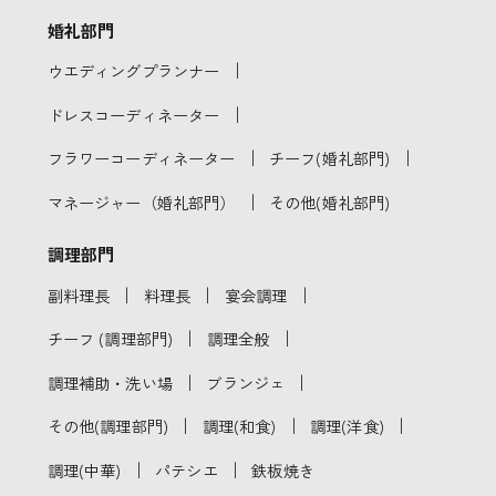
婚礼部門
｜
ウエディングプランナー
｜
ドレスコーディネーター
｜
｜
フラワーコーディネーター
チーフ(婚礼部門)
｜
マネージャー（婚礼部門）
その他(婚礼部門)
調理部門
｜
｜
｜
副料理長
料理長
宴会調理
｜
｜
チーフ (調理部門)
調理全般
｜
｜
調理補助・洗い場
ブランジェ
｜
｜
｜
その他(調理部門)
調理(和食)
調理(洋食)
｜
｜
調理(中華)
パテシエ
鉄板焼き