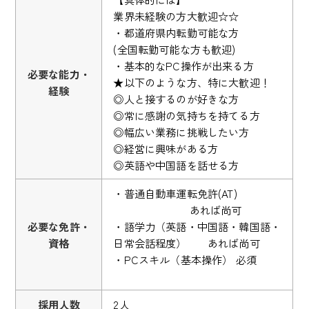
業界未経験の方大歓迎☆☆
・都道府県内転勤可能な方
(全国転勤可能な方も歓迎)
・基本的なPC操作が出来る方
必要な能力・
★以下のような方、特に大歓迎！
経験
◎人と接するのが好きな方
◎常に感謝の気持ちを持てる方
◎幅広い業務に挑戦したい方
◎経営に興味がある方
◎英語や中国語を話せる方
・普通自動車運転免許(AT)
あれば尚可
必要な免許・
・語学力（英語・中国語・韓国語・
資格
日常会話程度） あれば尚可
・PCスキル（基本操作） 必須
採用人数
2人