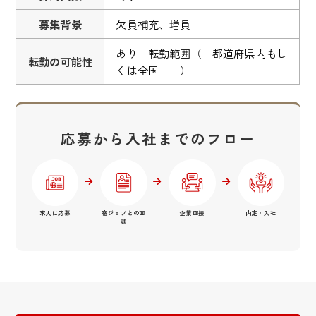
募集背景
欠員補充、増員
あり 転勤範囲（ 都道府県内もし
転勤の可能性
くは全国 ）
応募から入社までのフロー
求人に応募
宿ジョブとの面
企業面接
内定・入社
談