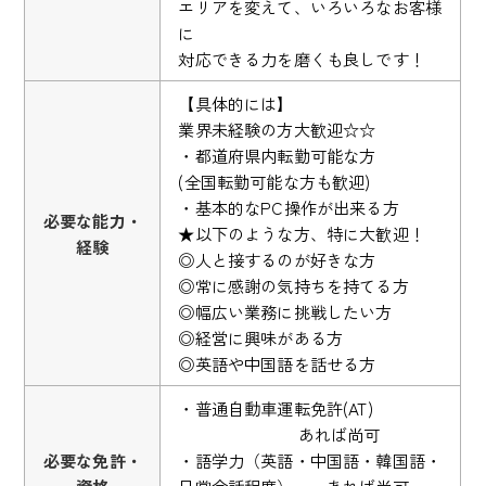
エリアを変えて、いろいろなお客様
に
対応できる力を磨くも良しです！
【具体的には】
業界未経験の方大歓迎☆☆
・都道府県内転勤可能な方
(全国転勤可能な方も歓迎)
・基本的なPC操作が出来る方
必要な能力・
★以下のような方、特に大歓迎！
経験
◎人と接するのが好きな方
◎常に感謝の気持ちを持てる方
◎幅広い業務に挑戦したい方
◎経営に興味がある方
◎英語や中国語を話せる方
・普通自動車運転免許(AT)
あれば尚可
必要な免許・
・語学力（英語・中国語・韓国語・
資格
日常会話程度） あれば尚可