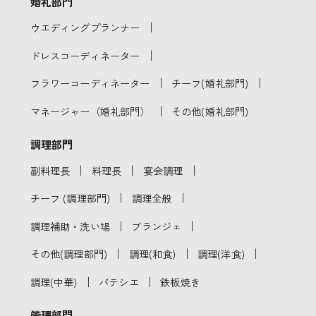
婚礼部門
｜
ウエディングプランナー
｜
ドレスコーディネーター
｜
｜
フラワーコーディネーター
チーフ(婚礼部門)
｜
マネージャー（婚礼部門）
その他(婚礼部門)
調理部門
｜
｜
｜
副料理長
料理長
宴会調理
｜
｜
チーフ (調理部門)
調理全般
｜
｜
調理補助・洗い場
ブランジェ
｜
｜
｜
その他(調理部門)
調理(和食)
調理(洋食)
｜
｜
調理(中華)
パテシエ
鉄板焼き
管理部門