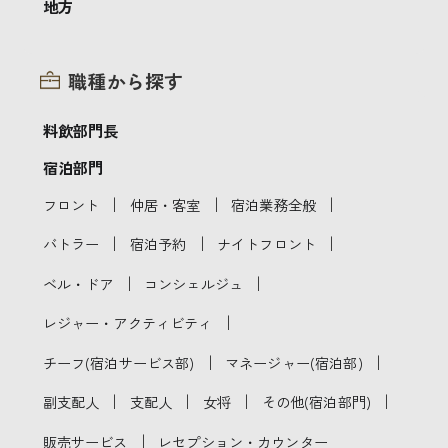
地方
職種から探す
料飲部門長
宿泊部門
｜
｜
｜
フロント
仲居・客室
宿泊業務全般
｜
｜
｜
バトラー
宿泊予約
ナイトフロント
｜
｜
ベル・ドア
コンシェルジュ
｜
レジャー・アクティビティ
｜
｜
チーフ(宿泊サービス部)
マネージャー(宿泊部)
｜
｜
｜
｜
副支配人
支配人
女将
その他(宿泊部門)
｜
販売サービス
レセプション・カウンター