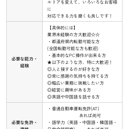
エリアを変えて、いろいろなお客様
に
対応できる力を磨くも良しです！
【具体的には】
業界未経験の方大歓迎☆☆
・都道府県内転勤可能な方
(全国転勤可能な方も歓迎)
・基本的なPC操作が出来る方
必要な能力・
★以下のような方、特に大歓迎！
経験
◎人と接するのが好きな方
◎常に感謝の気持ちを持てる方
◎幅広い業務に挑戦したい方
◎経営に興味がある方
◎英語や中国語を話せる方
・普通自動車運転免許(AT)
あれば尚可
必要な免許・
・語学力（英語・中国語・韓国語・
資格
日常会話程度） あれば尚可