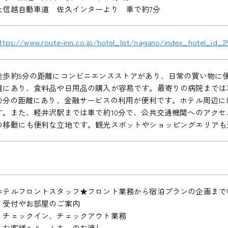
上信越自動車道 佐久インターより 車で約7分
ttps://www.route-inn.co.jp/hotel_list/nagano/index_hotel_id_2
徒歩約5分の距離にコンビニエンスストアがあり、日常の買い物に便
離にあり、食料品や日用品の購入が容易です。最寄りの病院までは車
10分の距離にあり、金融サービスの利用が便利です。ホテル周辺
す。また、軽井沢駅までは車で約10分で、公共交通機関へのアク
の移動にも便利な立地です。観光スポットやショッピングエリアも
ホテルフロントスタッフ★フロント業務から宿泊プランの企画まで
・受付やお部屋のご案内
・チェックイン、チェックアウト業務
・お客様へルームキーのお渡し