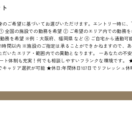
ント
身のご希望に基づいてお選びいただけます。エントリー時に、
① 全国の施設での勤務を希望 ② ご希望のエリア内での勤務を
の勤務を希望 ※例：大阪府、福岡県 など ④ ご自宅から通勤
約1時間以内 ※施設のご指定は承ることができかねますので、
ただいたエリア・範囲内での異動となります。 ーあなたの不安
ポート体制も充実！何でも相談しやすいフランクな環境です。 
キャリア選択が可能 ★休日:年間休日107日でリフレッシュ休