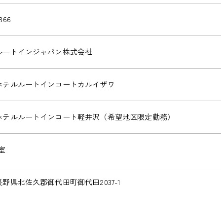
366
ルートインジャパン株式会社
ホテルルートインコートカルイザワ
ホテルルートインコート軽井沢（希望地区限定勤務）
-室
長野県北佐久郡御代田町御代田2037-1