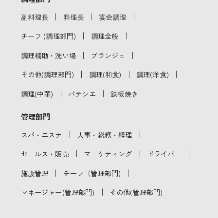
｜
｜
｜
副料理長
料理長
宴会調理
｜
｜
チーフ (調理部門)
調理全般
｜
｜
調理補助・洗い場
ブランジェ
｜
｜
｜
その他(調理部門)
調理(和食)
調理(洋食)
｜
｜
調理(中華)
パテシエ
鉄板焼き
管理部門
｜
｜
スパ・エステ
人事・総務・経理
｜
｜
｜
セールス・販売
マーケティング
ドライバー
｜
｜
施設管理
チーフ（管理部門)
｜
マネージャー(管理部門)
その他(管理部門)