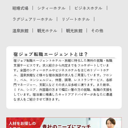
｜
｜
｜
結婚式場
シティーホテル
ビジネスホテル
｜
｜
ラグジュアリーホテル
リゾートホテル
｜
｜
｜
温泉旅館
観光ホテル
観光旅館
その他
宿ジョブ転職エージェントとは？
宿ジョブ転職エージェントホテル・旅館に特化した無料の就職・転職
支援サービスです。求人紹介から内定までをフルサポートしていま
す。全国のシティーホテルやビジネスホテルをはじめリゾートホテ
ル、温泉旅館など様々な宿泊施設の求人をご用意しています。フロン
ト、ベル、コンシェルジュ、仲居、調理、レストランサービス、各部
門マネージャー、支配人などその求人は多岐に渡ります。また新卒、
ミドル、シニア、外国籍の方まで幅広い層の方の就職、転職の支援を
しています。宿泊業に精通したキャリアアドバイザーがあなたに最適
な求人をご紹介させて頂きます。