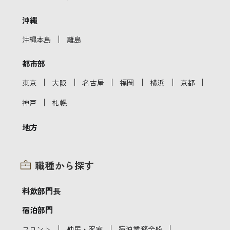
沖縄
｜
沖縄本島
離島
都市部
｜
｜
｜
｜
｜
｜
東京
大阪
名古屋
福岡
横浜
京都
｜
神戸
札幌
地方
職種から探す
料飲部門長
宿泊部門
｜
｜
｜
フロント
仲居・客室
宿泊業務全般