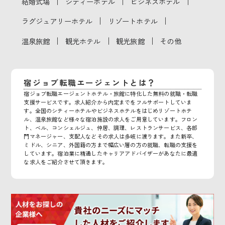
｜
｜
｜
結婚式場
シティーホテル
ビジネスホテル
｜
｜
ラグジュアリーホテル
リゾートホテル
｜
｜
｜
温泉旅館
観光ホテル
観光旅館
その他
宿ジョブ転職エージェントとは？
宿ジョブ転職エージェントホテル・旅館に特化した無料の就職・転職
支援サービスです。求人紹介から内定までをフルサポートしていま
す。全国のシティーホテルやビジネスホテルをはじめリゾートホテ
ル、温泉旅館など様々な宿泊施設の求人をご用意しています。フロン
ト、ベル、コンシェルジュ、仲居、調理、レストランサービス、各部
門マネージャー、支配人などその求人は多岐に渡ります。また新卒、
ミドル、シニア、外国籍の方まで幅広い層の方の就職、転職の支援を
しています。宿泊業に精通したキャリアアドバイザーがあなたに最適
な求人をご紹介させて頂きます。