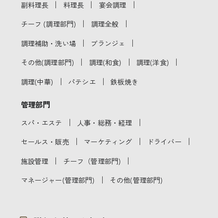
｜
｜
｜
副料理長
料理長
宴会調理
｜
｜
チーフ (調理部門)
調理全般
｜
｜
調理補助・洗い場
ブランジェ
｜
｜
｜
その他(調理部門)
調理(和食)
調理(洋食)
｜
｜
調理(中華)
パテシエ
鉄板焼き
管理部門
｜
｜
スパ・エステ
人事・総務・経理
｜
｜
｜
セールス・販売
マーケティング
ドライバー
｜
｜
施設管理
チーフ（管理部門)
｜
マネージャー(管理部門)
その他(管理部門)