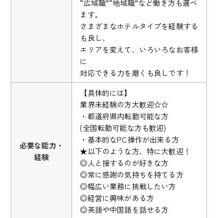
“広域職”“地域職”など働き方も選べ
ます。
さまざまなホテルタイプを経験する
も良し、
エリアを変えて、いろいろなお客様
に
対応できる力を磨くも良しです！
【具体的には】
業界未経験の方大歓迎☆☆
・都道府県内転勤可能な方
(全国転勤可能な方も歓迎)
・基本的なPC操作が出来る方
必要な能力・
★以下のような方、特に大歓迎！
経験
◎人と接するのが好きな方
◎常に感謝の気持ちを持てる方
◎幅広い業務に挑戦したい方
◎経営に興味がある方
◎英語や中国語を話せる方