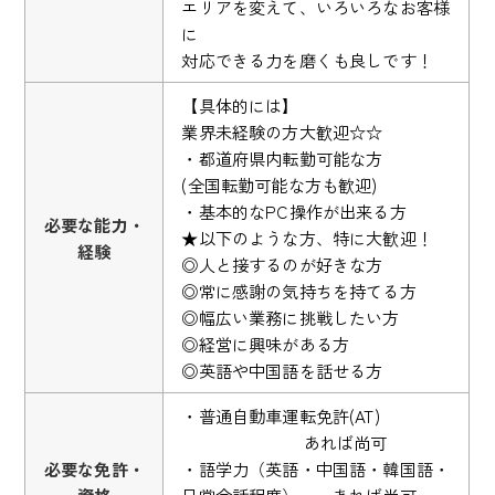
エリアを変えて、いろいろなお客様
に
対応できる力を磨くも良しです！
【具体的には】
業界未経験の方大歓迎☆☆
・都道府県内転勤可能な方
(全国転勤可能な方も歓迎)
・基本的なPC操作が出来る方
必要な能力・
★以下のような方、特に大歓迎！
経験
◎人と接するのが好きな方
◎常に感謝の気持ちを持てる方
◎幅広い業務に挑戦したい方
◎経営に興味がある方
◎英語や中国語を話せる方
・普通自動車運転免許(AT)
あれば尚可
必要な免許・
・語学力（英語・中国語・韓国語・
資格
日常会話程度） あれば尚可