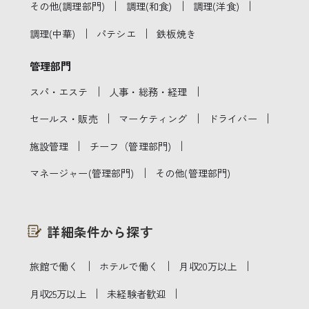
｜
｜
｜
その他(調理部門)
調理(和食)
調理(洋食)
｜
｜
調理(中華)
パテシエ
鉄板焼き
管理部門
｜
｜
スパ・エステ
人事・総務・経理
｜
｜
｜
セールス・販売
マーケティング
ドライバー
｜
｜
施設管理
チーフ（管理部門)
｜
マネージャー(管理部門)
その他(管理部門)
詳細条件から探す
｜
｜
｜
旅館で働く
ホテルで働く
月収20万以上
｜
｜
月収25万以上
未経験者歓迎