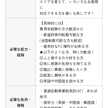
エリアを変えて、いろいろなお客様
に
対応できる力を磨くも良しです！
【具体的には】
業界未経験の方大歓迎☆☆
・都道府県内転勤可能な方
(全国転勤可能な方も歓迎)
・基本的なPC操作が出来る方
必要な能力・
★以下のような方、特に大歓迎！
経験
◎人と接するのが好きな方
◎常に感謝の気持ちを持てる方
◎幅広い業務に挑戦したい方
◎経営に興味がある方
◎英語や中国語を話せる方
・普通自動車運転免許(AT) あれば
尚可
必要な免許・
・語学力（英語・中国語・韓国語・
資格
日常会話程度） あれば尚可