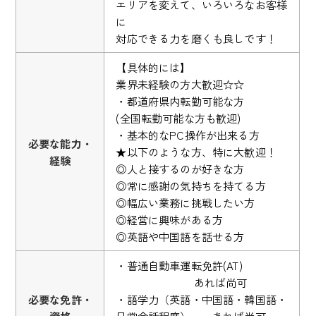
エリアを変えて、いろいろなお客様
に
対応できる力を磨くも良しです！
【具体的には】
業界未経験の方大歓迎☆☆
・都道府県内転勤可能な方
(全国転勤可能な方も歓迎)
・基本的なPC操作が出来る方
必要な能力・
★以下のような方、特に大歓迎！
経験
◎人と接するのが好きな方
◎常に感謝の気持ちを持てる方
◎幅広い業務に挑戦したい方
◎経営に興味がある方
◎英語や中国語を話せる方
・普通自動車運転免許(AT)
あれば尚可
必要な免許・
・語学力（英語・中国語・韓国語・
資格
日常会話程度） あれば尚可