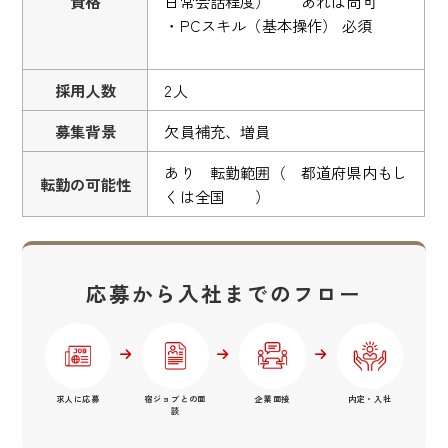
資格
日常会話程度） あれば尚可
・PCスキル（基本操作） 必須
採用人数
2人
募集背景
欠員補充、増員
あり 転勤範囲（ 都道府県内もし
転勤の可能性
くは全国 ）
応募から入社までのフロー
求人に応募
宿ジョブとの面
企業面接
内定・入社
談