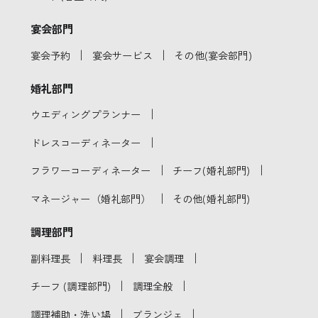
宴会部門
｜
｜
宴会予約
宴会サービス
その他(宴会部門)
婚礼部門
｜
ウエディングプランナー
｜
ドレスコーディネーター
｜
｜
フラワーコーディネーター
チーフ(婚礼部門)
｜
マネージャー（婚礼部門）
その他(婚礼部門)
調理部門
｜
｜
｜
副料理長
料理長
宴会調理
｜
｜
チーフ (調理部門)
調理全般
｜
｜
調理補助・洗い場
ブランジェ