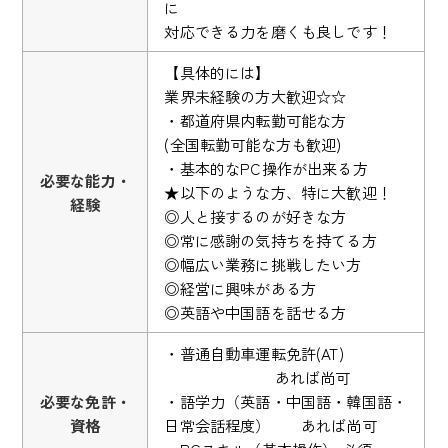
に
対応できる力を磨くも良しです！
【具体的には】
業界未経験の方大歓迎☆☆
・都道府県内転勤可能な方
(全国転勤可能な方も歓迎)
・基本的なPC操作が出来る方
必要な能力・
★以下のような方、特に大歓迎！
経験
◎人と接するのが好きな方
◎常に感謝の気持ちを持てる方
◎幅広い業務に挑戦したい方
◎経営に興味がある方
◎英語や中国語を話せる方
・普通自動車運転免許(AT)
あれば尚可
必要な免許・
・語学力（英語・中国語・韓国語・
資格
日常会話程度） あれば尚可