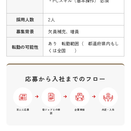
・PCスキル（基本操作） 必須
採用人数
2人
募集背景
欠員補充、増員
あり 転勤範囲（ 都道府県内もし
転勤の可能性
くは全国 ）
応募から入社までのフロー
求人に応募
宿ジョブとの面
企業面接
内定・入社
談