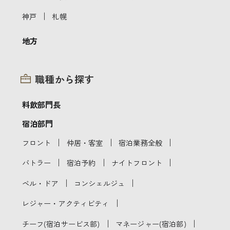
｜
神戸
札幌
地方
職種から探す
料飲部門長
宿泊部門
｜
｜
｜
フロント
仲居・客室
宿泊業務全般
｜
｜
｜
バトラー
宿泊予約
ナイトフロント
｜
｜
ベル・ドア
コンシェルジュ
｜
レジャー・アクティビティ
｜
｜
チーフ(宿泊サービス部)
マネージャー(宿泊部)