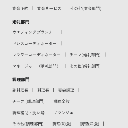
｜
｜
宴会予約
宴会サービス
その他(宴会部門)
婚礼部門
｜
ウエディングプランナー
｜
ドレスコーディネーター
｜
｜
フラワーコーディネーター
チーフ(婚礼部門)
｜
マネージャー（婚礼部門）
その他(婚礼部門)
調理部門
｜
｜
｜
副料理長
料理長
宴会調理
｜
｜
チーフ (調理部門)
調理全般
｜
｜
調理補助・洗い場
ブランジェ
｜
｜
｜
その他(調理部門)
調理(和食)
調理(洋食)