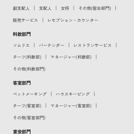
｜
｜
｜
｜
副支配人
支配人
女将
その他(宿泊部門)
｜
販売サービス
レセプション・カウンター
料飲部門
｜
｜
｜
ソムリエ
バーテンダー
レストランサービス
｜
｜
チーフ(料飲部)
マネージャー(料飲部)
その他(料飲部門)
客室部門
｜
｜
ベットメーキング
ハウスキーピング
｜
｜
チーフ(客室部)
マネージャー(客室部)
その他(客室部門)
宴会部門