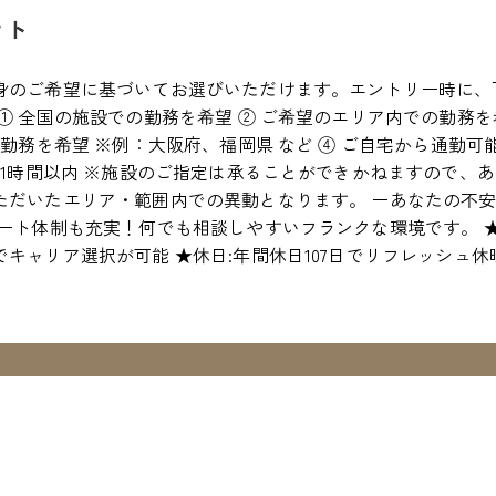
ント
身のご希望に基づいてお選びいただけます。エントリー時に、
① 全国の施設での勤務を希望 ② ご希望のエリア内での勤務を
の勤務を希望 ※例：大阪府、福岡県 など ④ ご自宅から通勤
約1時間以内 ※施設のご指定は承ることができかねますので、
ただいたエリア・範囲内での異動となります。 ーあなたの不安
ポート体制も充実！何でも相談しやすいフランクな環境です。 
キャリア選択が可能 ★休日:年間休日107日でリフレッシュ休