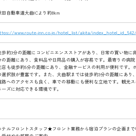
秋田自動車道大曲ICより約8km
ttps://www.route-inn.co.jp/hotel_list/akita/index_hotel_id_542
徒歩約3分の距離にコンビニエンスストアがあり、日常の買い物に
分の距離にあり、食料品や日用品の購入が容易です。最寄りの病院ま
支店も徒歩約5分の距離にあり、金融サービスの利用が便利です。
の選択肢が豊富です。また、大曲駅までは徒歩約3分の距離にあり
道路へのアクセスも良く、車での移動にも便利な立地です。観光ス
ニーズに対応できる環境です。
ホテルフロントスタッフ★フロント業務から宿泊プランの企画まで
・受付やお部屋のご案内