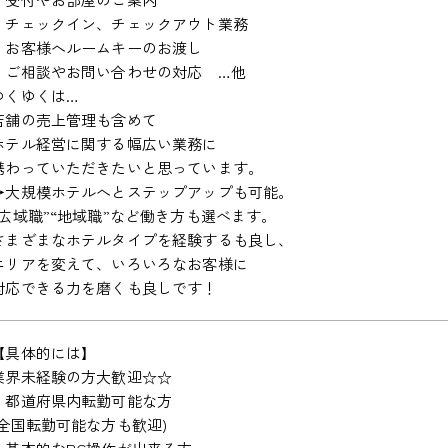
・チェックイン、チェックアウト業務
・お客様へルームキーのお渡し
・ご相談やお問い合わせの対応 …他
ゆくゆくは…
店舗の売上管理も含めて
ホテル経営に関する幅広い業務に
携わっていただきたいと思っています。
→大規模ホテルへとステップアップも可能。
“広域職”“地域職”など働き方も選べます。
さまざまなホテルタイプを経験するも良し、
エリアを変えて、いろいろなお客様に
対応できる力を磨くも良しです！
【具体的には】
業界未経験の方大歓迎☆☆
・都道府県内転勤可能な方
(全国転勤可能な方も歓迎)