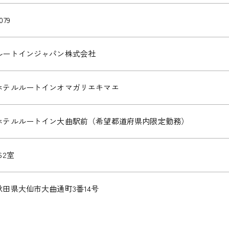
079
ルートインジャパン株式会社
ホテルルートインオマガリエキマエ
ホテルルートイン大曲駅前（希望都道府県内限定勤務）
62室
秋田県大仙市大曲通町3番14号