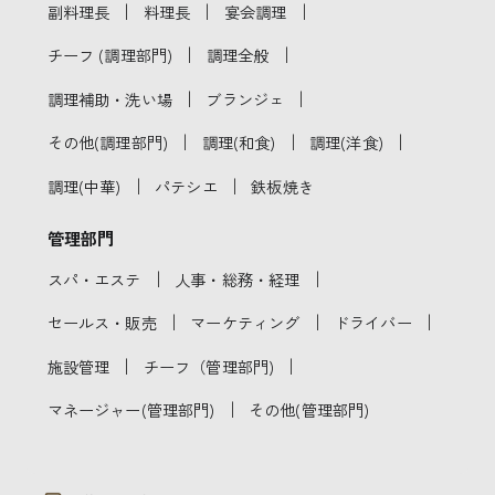
｜
｜
｜
副料理長
料理長
宴会調理
｜
｜
チーフ (調理部門)
調理全般
｜
｜
調理補助・洗い場
ブランジェ
｜
｜
｜
その他(調理部門)
調理(和食)
調理(洋食)
｜
｜
調理(中華)
パテシエ
鉄板焼き
管理部門
｜
｜
スパ・エステ
人事・総務・経理
｜
｜
｜
セールス・販売
マーケティング
ドライバー
｜
｜
施設管理
チーフ（管理部門)
｜
マネージャー(管理部門)
その他(管理部門)