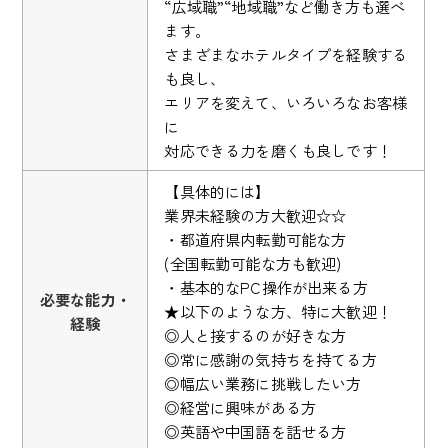
“広域職”“地域職”など働き方も選べ
ます。
さまざまなホテルタイプを経験する
も良し、
エリアを変えて、いろいろなお客様
に
対応できる力を磨くも良しです！
【具体的には】
業界未経験の方大歓迎☆☆
・都道府県内転勤可能な方
(全国転勤可能な方も歓迎)
・基本的なPC操作が出来る方
必要な能力・
★以下のような方、特に大歓迎！
経験
◎人と接するのが好きな方
◎常に感謝の気持ちを持てる方
◎幅広い業務に挑戦したい方
◎経営に興味がある方
◎英語や中国語を話せる方