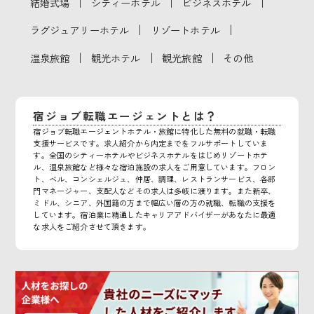
｜
｜
｜
結婚式場
シティーホテル
ビジネスホテル
｜
｜
ラグジュアリーホテル
リゾートホテル
｜
｜
｜
温泉旅館
観光ホテル
観光旅館
その他
宿ジョブ転職エージェントとは？
宿ジョブ転職エージェントホテル・旅館に特化した無料の就職・転職
支援サービスです。求人紹介から内定までをフルサポートしていま
す。全国のシティーホテルやビジネスホテルをはじめリゾートホテ
ル、温泉旅館など様々な宿泊施設の求人をご用意しています。フロン
ト、ベル、コンシェルジュ、仲居、調理、レストランサービス、各部
門マネージャー、支配人などその求人は多岐に渡ります。また新卒、
ミドル、シニア、外国籍の方まで幅広い層の方の就職、転職の支援を
しています。宿泊業に精通したキャリアアドバイザーがあなたに最適
な求人をご紹介させて頂きます。