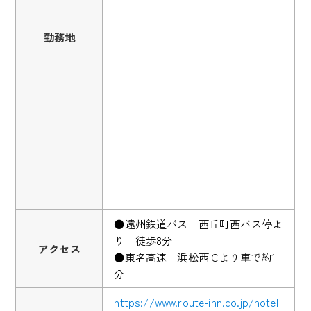
勤務地
●遠州鉄道バス 西丘町西バス停よ
り 徒歩8分
アクセス
●東名高速 浜松西ICより車で約1
分
https://www.route-inn.co.jp/hotel