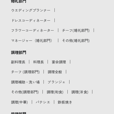
婚礼部門
｜
ウエディングプランナー
｜
ドレスコーディネーター
｜
｜
フラワーコーディネーター
チーフ(婚礼部門)
｜
マネージャー（婚礼部門）
その他(婚礼部門)
調理部門
｜
｜
｜
副料理長
料理長
宴会調理
｜
｜
チーフ (調理部門)
調理全般
｜
｜
調理補助・洗い場
ブランジェ
｜
｜
｜
その他(調理部門)
調理(和食)
調理(洋食)
｜
｜
調理(中華)
パテシエ
鉄板焼き
管理部門