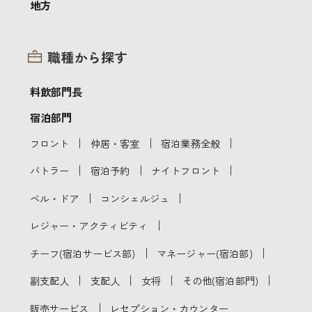
地方
職種から探す
料飲部門長
宿泊部門
｜
｜
｜
フロント
仲居・客室
宿泊業務全般
｜
｜
｜
バトラー
宿泊予約
ナイトフロント
｜
｜
ベル・ドア
コンシェルジュ
｜
レジャー・アクティビティ
｜
｜
チーフ(宿泊サービス部)
マネージャー(宿泊部)
｜
｜
｜
｜
副支配人
支配人
女将
その他(宿泊部門)
｜
販売サービス
レセプション・カウンター