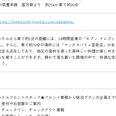
JR筑豊本線 直方駅より 約25km 車で約30分
ttps://www.hotel-grantia.co.jp/wakamiya/
ホテルから車で約5分の距離には、24時間営業の「セブン-イレブ
ん。さらに、車で約10分の場所には「マックスバリュ宮若店」が
食店も点在しており、地元の食材を使った美味しい料理が楽しめま
れを癒すことができます。静かで落ち着いた環境の中で、快適な生
ょう。
ホテルフロントスタッフ★フロント業務から宿泊プランの企画まで
・受付やお部屋のご案内
・チェックイン、チェックアウト業務
・お客様へルームキーのお渡し