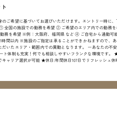
ント
身のご希望に基づいてお選びいただけます。エントリー時に、
① 全国の施設での勤務を希望 ② ご希望のエリア内での勤務を
の勤務を希望 ※例：大阪府、福岡県 など ④ ご自宅から通勤
約1時間以内 ※施設のご指定は承ることができかねますので、
ただいたエリア・範囲内での異動となります。 ーあなたの不安
ポート体制も充実！何でも相談しやすいフランクな環境です。 
キャリア選択が可能 ★休日:年間休日107日でリフレッシュ休