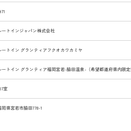
971
ルートインジャパン株式会社
ルートイン グランティアフクオカワカミヤ
ルートイン グランティア福岡宮若-脇田温泉-（希望都道府県内限
07室
福岡県宮若市脇田778-1