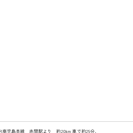
JR鹿児島本線 赤間駅より 約20km 車で約25分、