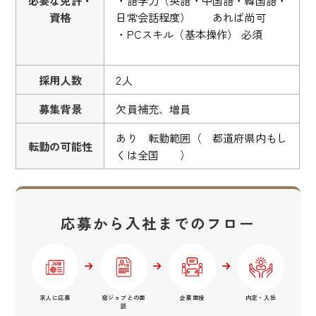
資格
日常会話程度） あれば尚可
・PCスキル（基本操作） 必須
採用人数
2人
募集背景
欠員補充、増員
あり 転勤範囲（ 都道府県内もし
転勤の可能性
くは全国 ）
応募から入社までのフロー
求人に応募
宿ジョブとの面
企業面接
内定・入社
談