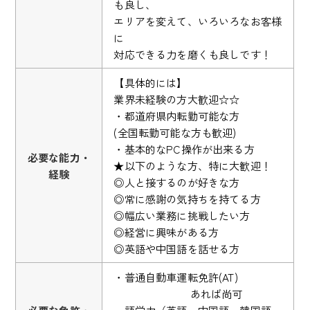
も良し、
エリアを変えて、いろいろなお客様
に
対応できる力を磨くも良しです！
【具体的には】
業界未経験の方大歓迎☆☆
・都道府県内転勤可能な方
(全国転勤可能な方も歓迎)
・基本的なPC操作が出来る方
必要な能力・
★以下のような方、特に大歓迎！
経験
◎人と接するのが好きな方
◎常に感謝の気持ちを持てる方
◎幅広い業務に挑戦したい方
◎経営に興味がある方
◎英語や中国語を話せる方
・普通自動車運転免許(AT)
あれば尚可
必要な免許・
・語学力（英語・中国語・韓国語・