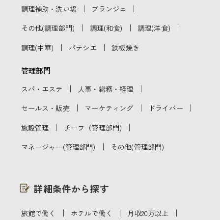
｜
｜
調理補助・洗い場
ブランジェ
｜
｜
｜
その他(調理部門)
調理(和食)
調理(洋食)
｜
｜
調理(中華)
パテシエ
鉄板焼き
管理部門
｜
｜
スパ・エステ
人事・総務・経理
｜
｜
｜
セールス・販売
マーケティング
ドライバー
｜
｜
施設管理
チーフ（管理部門)
｜
マネージャー(管理部門)
その他(管理部門)
詳細条件から探す
｜
｜
｜
旅館で働く
ホテルで働く
月収20万以上