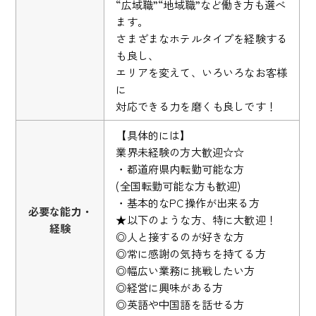
“広域職”“地域職”など働き方も選べ
ます。
さまざまなホテルタイプを経験する
も良し、
エリアを変えて、いろいろなお客様
に
対応できる力を磨くも良しです！
【具体的には】
業界未経験の方大歓迎☆☆
・都道府県内転勤可能な方
(全国転勤可能な方も歓迎)
・基本的なPC操作が出来る方
必要な能力・
★以下のような方、特に大歓迎！
経験
◎人と接するのが好きな方
◎常に感謝の気持ちを持てる方
◎幅広い業務に挑戦したい方
◎経営に興味がある方
◎英語や中国語を話せる方