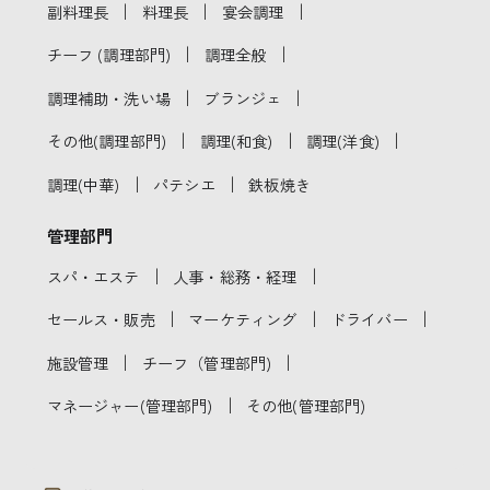
｜
｜
｜
副料理長
料理長
宴会調理
｜
｜
チーフ (調理部門)
調理全般
｜
｜
調理補助・洗い場
ブランジェ
｜
｜
｜
その他(調理部門)
調理(和食)
調理(洋食)
｜
｜
調理(中華)
パテシエ
鉄板焼き
管理部門
｜
｜
スパ・エステ
人事・総務・経理
｜
｜
｜
セールス・販売
マーケティング
ドライバー
｜
｜
施設管理
チーフ（管理部門)
｜
マネージャー(管理部門)
その他(管理部門)