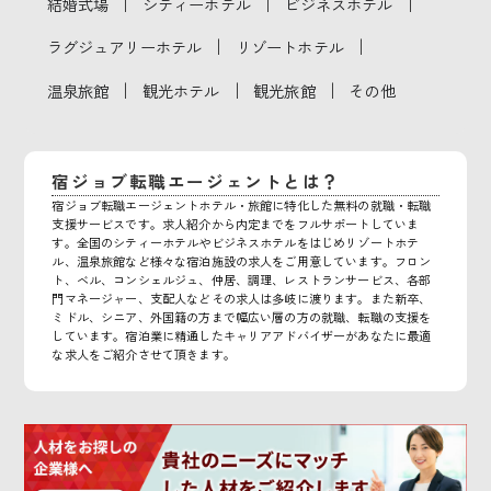
｜
｜
｜
結婚式場
シティーホテル
ビジネスホテル
｜
｜
ラグジュアリーホテル
リゾートホテル
｜
｜
｜
温泉旅館
観光ホテル
観光旅館
その他
宿ジョブ転職エージェントとは？
宿ジョブ転職エージェントホテル・旅館に特化した無料の就職・転職
支援サービスです。求人紹介から内定までをフルサポートしていま
す。全国のシティーホテルやビジネスホテルをはじめリゾートホテ
ル、温泉旅館など様々な宿泊施設の求人をご用意しています。フロン
ト、ベル、コンシェルジュ、仲居、調理、レストランサービス、各部
門マネージャー、支配人などその求人は多岐に渡ります。また新卒、
ミドル、シニア、外国籍の方まで幅広い層の方の就職、転職の支援を
しています。宿泊業に精通したキャリアアドバイザーがあなたに最適
な求人をご紹介させて頂きます。