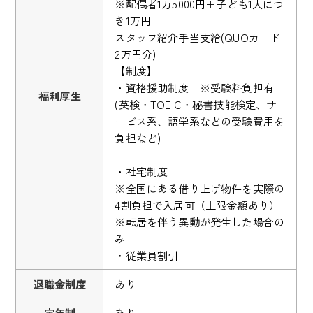
※配偶者1万5000円＋子ども1人につ
き1万円
スタッフ紹介手当支給(QUOカード
2万円分)
【制度】
・資格援助制度 ※受験料負担有
福利厚生
(英検・TOEIC・秘書技能検定、サ
ービス系、語学系などの受験費用を
負担など)
・社宅制度
※全国にある借り上げ物件を実際の
4割負担で入居可（上限金額あり）
※転居を伴う異動が発生した場合の
み
・従業員割引
退職金制度
あり
定年制
あり