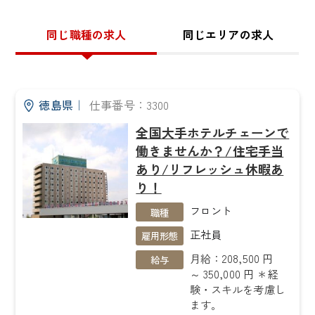
同じ職種の求人
同じエリアの求人
徳島県
｜
仕事番号：3300
全国大手ホテルチェーンで
働きませんか？/住宅手当
あり/リフレッシュ休暇あ
り！
フロント
職種
正社員
雇用形態
月給：208,500 円
給与
～ 350,000 円 ＊経
験・スキルを考慮し
ます。