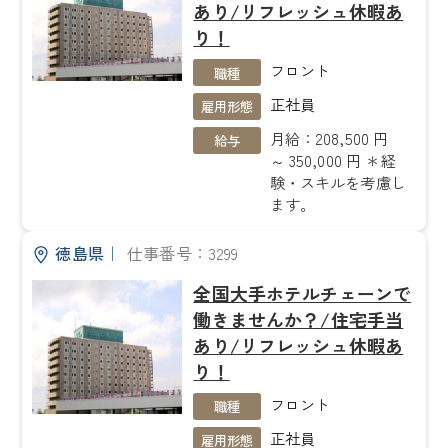
あり/リフレッシュ休暇あ
り！
フロント
職種
正社員
雇用形態
月給：208,500 円
給与
～ 350,000 円 ＊経
験・スキルを考慮し
ます。
徳島県
｜
仕事番号：3299
全国大手ホテルチェーンで
働きませんか？/住宅手当
あり/リフレッシュ休暇あ
り！
フロント
職種
正社員
雇用形態