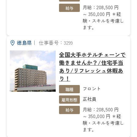
月給：208,500 円
給与
～ 350,000 円 ＊経
験・スキルを考慮し
ます。
徳島県
｜
仕事番号：3299
全国大手ホテルチェーンで
働きませんか？/住宅手当
あり/リフレッシュ休暇あ
り！
フロント
職種
正社員
雇用形態
月給：208,500 円
給与
～ 350,000 円 ＊経
験・スキルを考慮し
ます。