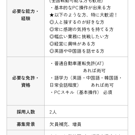
(全国転勤可能な方も歓迎)
・基本的なPC操作が出来る方
必要な能力・
★以下のような方、特に大歓迎！
経験
◎人と接するのが好きな方
◎常に感謝の気持ちを持てる方
◎幅広い業務に挑戦したい方
◎経営に興味がある方
◎英語や中国語を話せる方
・普通自動車運転免許(AT)
あれば尚可
必要な免許・
・語学力（英語・中国語・韓国語・
資格
日常会話程度） あれば尚可
・PCスキル（基本操作） 必須
採用人数
2人
募集背景
欠員補充、増員