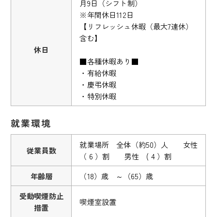
月9日（シフト制）
※年間休日112日
【リフレッシュ休暇（最大7連休）
含む】
休日
■各種休暇あり■
・有給休暇
・慶弔休暇
・特別休暇
就業環境
就業場所 全体（約50）人 女性
従業員数
（ 6 ）割 男性 ( 4 ）割
年齢層
（18）歳 ～（65）歳
受動喫煙防止
喫煙室設置
措置