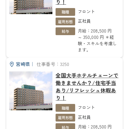
り！
フロント
職種
正社員
雇用形態
月給：208,500 円
給与
～ 350,000 円 ＊経
験・スキルを考慮し
ます。
宮崎県
｜
仕事番号：3250
全国大手ホテルチェーンで
働きませんか？/住宅手当
あり/リフレッシュ休暇あ
り！
フロント
職種
正社員
雇用形態
月給：208,500 円
給与