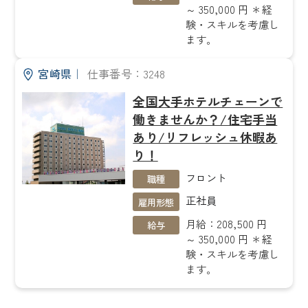
～ 350,000 円 ＊経
験・スキルを考慮し
ます。
宮崎県
｜
仕事番号：3248
全国大手ホテルチェーンで
働きませんか？/住宅手当
あり/リフレッシュ休暇あ
り！
フロント
職種
正社員
雇用形態
月給：208,500 円
給与
～ 350,000 円 ＊経
験・スキルを考慮し
ます。