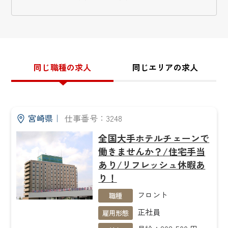
同じ職種の求人
同じエリアの求人
宮崎県
｜
仕事番号：3248
全国大手ホテルチェーンで
働きませんか？/住宅手当
あり/リフレッシュ休暇あ
り！
フロント
職種
正社員
雇用形態