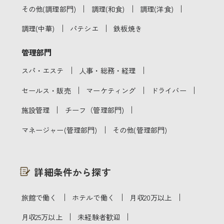
｜
｜
｜
その他(調理部門)
調理(和食)
調理(洋食)
｜
｜
調理(中華)
パテシエ
鉄板焼き
管理部門
｜
｜
スパ・エステ
人事・総務・経理
｜
｜
｜
セールス・販売
マーケティング
ドライバー
｜
｜
施設管理
チーフ（管理部門)
｜
マネージャー(管理部門)
その他(管理部門)
詳細条件から探す
｜
｜
｜
旅館で働く
ホテルで働く
月収20万以上
｜
｜
月収25万以上
未経験者歓迎