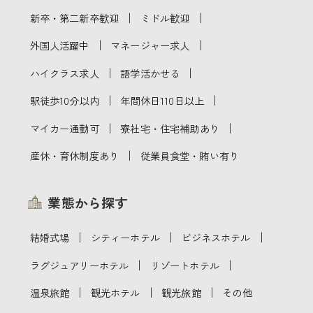
｜
｜
新卒・第二新卒歓迎
ミドル歓迎
｜
｜
外国人活躍中
マネージャー求人
｜
｜
ハイクラス求人
語学活かせる
｜
｜
駅徒歩10分以内
年間休日110日以上
｜
｜
マイカー通勤可
寮社宅・住宅補助あり
｜
産休・育休制度あり
従業員食堂・賄い有り
業態から探す
｜
｜
｜
結婚式場
シティーホテル
ビジネスホテル
｜
｜
ラグジュアリーホテル
リゾートホテル
｜
｜
｜
温泉旅館
観光ホテル
観光旅館
その他