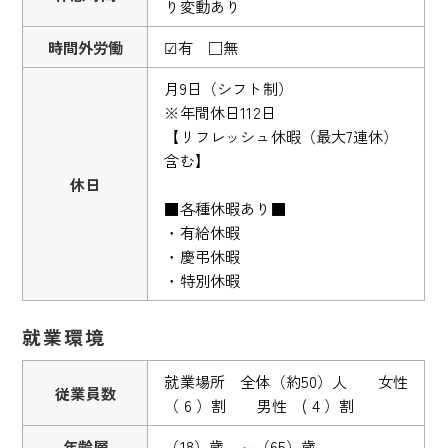
り変動あり
時間外労働
☑有 □無
月9日（シフト制）
※年間休日112日
【リフレッシュ休暇（最大7連休）
含む】
休日
■各種休暇あり■
・有給休暇
・慶弔休暇
・特別休暇
就業環境
就業場所 全体（約50）人 女性
従業員数
（ 6 ）割 男性 ( 4 ）割
年齢層
（18）歳 ～（65）歳