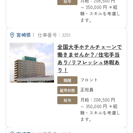
月給：208,500 円
給与
～ 350,000 円 ＊経
験・スキルを考慮し
ます。
宮崎県
｜
仕事番号：3251
全国大手ホテルチェーンで
働きませんか？/住宅手当
あり/リフレッシュ休暇あ
り！
フロント
職種
正社員
雇用形態
月給：208,500 円
給与
～ 350,000 円 ＊経
験・スキルを考慮し
ます。