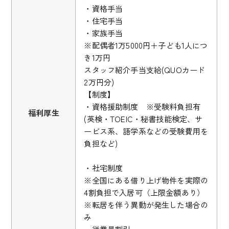
・資格手当
・住宅手当
・家族手当
※配偶者1万5000円＋子ども1人につ
き1万円
スタッフ紹介手当支給(QUOカード
2万円分)
【制度】
・資格援助制度 ※受験料負担有
福利厚生
(英検・TOEIC・秘書技能検定、サ
ービス系、語学系などの受験費用を
負担など)
・社宅制度
※全国にある借り上げ物件を実際の
4割負担で入居可（上限金額あり）
※転居を伴う異動が発生した場合の
み
・従業員割引