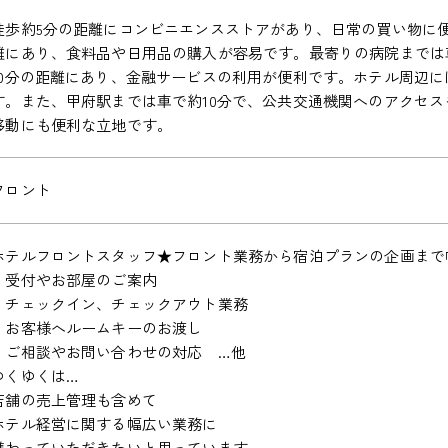
徒歩約5分の距離にコンビニエンスストアがあり、日常の買い物に便
離にあり、食料品や日用品の購入が容易です。最寄りの病院までは車
10分の距離にあり、金融サービスの利用が便利です。ホテル周辺
す。また、甲府駅までは車で約10分で、公共交通機関へのアクセ
移動にも便利な立地です。
フロント
ホテルフロントスタッフ★フロント業務から宿泊プランの企画まで
・受付やお部屋のご案内
・チェックイン、チェックアウト業務
・お客様へルームキーのお渡し
・ご相談やお問い合わせの対応 …他
ゆくゆくは…
店舗の売上管理も含めて
ホテル経営に関する幅広い業務に
携わっていただきたいと思っています。