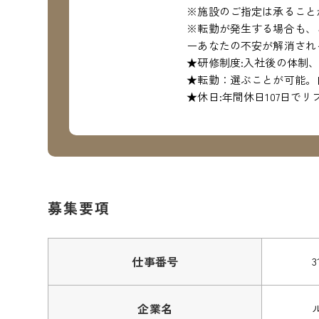
※施設のご指定は承ること
※転勤が発生する場合も、
ーあなたの不安が解消され
★研修制度:入社後の体制
★転勤：選ぶことが可能。
★休日:年間休日107日で
募集要項
仕事番号
3
企業名