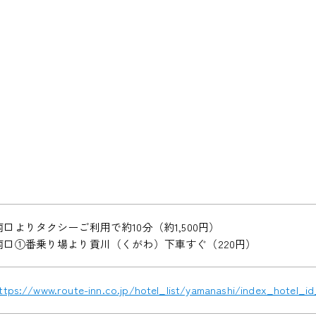
南口よりタクシーご利用で約10分（約1,500円）
南口①番乗り場より貢川（くがわ）下車すぐ（220円）
ttps://www.route-inn.co.jp/hotel_list/yamanashi/index_hotel_i