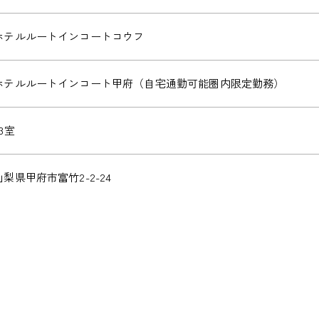
ホテルルートインコートコウフ
ホテルルートインコート甲府（自宅通勤可能圏内限定勤務）
63室
山梨県甲府市富竹2-2-24