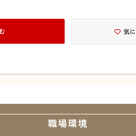
む
気に
職場環境