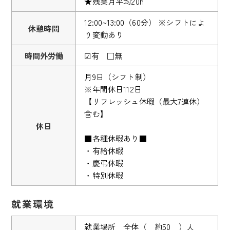
★残業月平均20h
12:00~13:00（60分） ※シフトによ
休憩時間
り変動あり
時間外労働
☑有 □無
月9日（シフト制）
※年間休日112日
【リフレッシュ休暇（最大7連休）
含む】
休日
■各種休暇あり■
・有給休暇
・慶弔休暇
・特別休暇
就業環境
就業場所 全体（ 約50 ）人