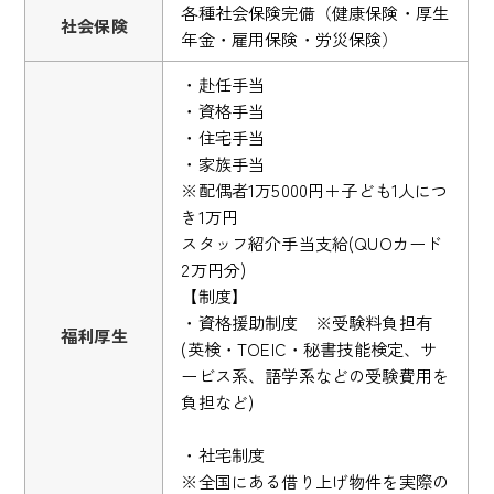
各種社会保険完備（健康保険・厚生
社会保険
年金・雇用保険・労災保険）
・赴任手当
・資格手当
・住宅手当
・家族手当
※配偶者1万5000円＋子ども1人につ
き1万円
スタッフ紹介手当支給(QUOカード
2万円分)
【制度】
・資格援助制度 ※受験料負担有
福利厚生
(英検・TOEIC・秘書技能検定、サ
ービス系、語学系などの受験費用を
負担など)
・社宅制度
※全国にある借り上げ物件を実際の