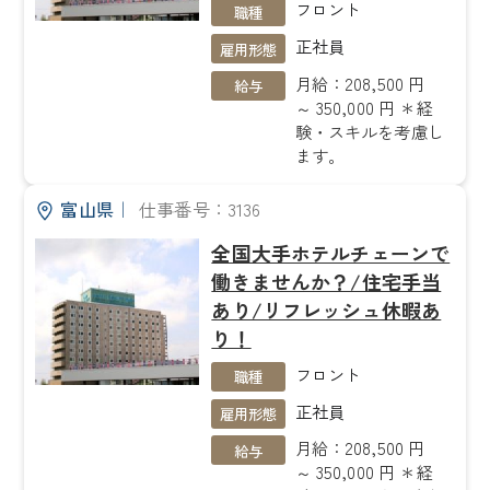
フロント
職種
正社員
雇用形態
月給：208,500 円
給与
～ 350,000 円 ＊経
験・スキルを考慮し
ます。
富山県
｜
仕事番号：3136
全国大手ホテルチェーンで
働きませんか？/住宅手当
あり/リフレッシュ休暇あ
り！
フロント
職種
正社員
雇用形態
月給：208,500 円
給与
～ 350,000 円 ＊経