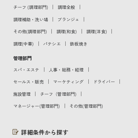
｜
｜
チーフ (調理部門)
調理全般
｜
｜
調理補助・洗い場
ブランジェ
｜
｜
｜
その他(調理部門)
調理(和食)
調理(洋食)
｜
｜
調理(中華)
パテシエ
鉄板焼き
管理部門
｜
｜
スパ・エステ
人事・総務・経理
｜
｜
｜
セールス・販売
マーケティング
ドライバー
｜
｜
施設管理
チーフ（管理部門)
｜
マネージャー(管理部門)
その他(管理部門)
詳細条件から探す