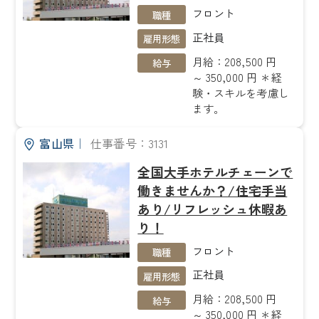
フロント
職種
正社員
雇用形態
月給：208,500 円
給与
～ 350,000 円 ＊経
験・スキルを考慮し
ます。
富山県
｜
仕事番号：3131
全国大手ホテルチェーンで
働きませんか？/住宅手当
あり/リフレッシュ休暇あ
り！
フロント
職種
正社員
雇用形態
月給：208,500 円
給与
～ 350,000 円 ＊経