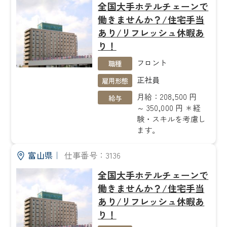
全国大手ホテルチェーンで
働きませんか？/住宅手当
あり/リフレッシュ休暇あ
り！
フロント
職種
正社員
雇用形態
月給：208,500 円
給与
～ 350,000 円 ＊経
験・スキルを考慮し
ます。
富山県
｜
仕事番号：3136
全国大手ホテルチェーンで
働きませんか？/住宅手当
あり/リフレッシュ休暇あ
り！