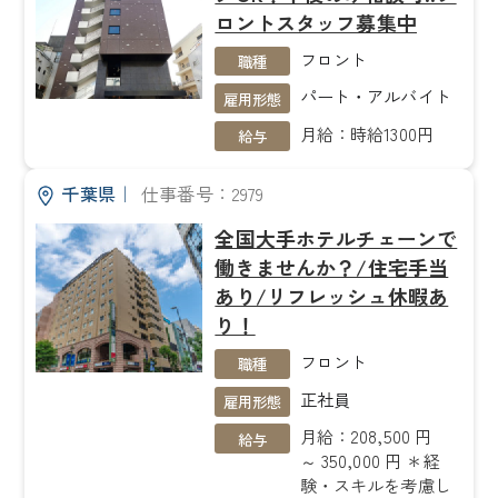
ロントスタッフ募集中
フロント
職種
パート・アルバイト
雇用形態
月給：時給1300円
給与
千葉県
｜
仕事番号：2979
全国大手ホテルチェーンで
働きませんか？/住宅手当
あり/リフレッシュ休暇あ
り！
フロント
職種
正社員
雇用形態
月給：208,500 円
給与
～ 350,000 円 ＊経
験・スキルを考慮し