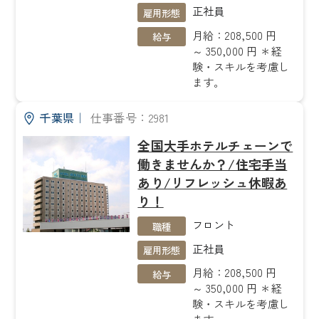
正社員
雇用形態
月給：208,500 円
給与
～ 350,000 円 ＊経
験・スキルを考慮し
ます。
千葉県
｜
仕事番号：2981
全国大手ホテルチェーンで
働きませんか？/住宅手当
あり/リフレッシュ休暇あ
り！
フロント
職種
正社員
雇用形態
月給：208,500 円
給与
～ 350,000 円 ＊経
験・スキルを考慮し