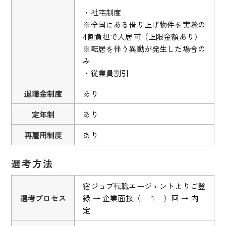
・社宅制度
※全国にある借り上げ物件を実際の
4割負担で入居可（上限金額あり）
※転居を伴う異動が発生した場合の
み
・従業員割引
退職金制度
あり
定年制
あり
再雇用制度
あり
選考方法
宿ジョブ転職エージェントよりご登
選考プロセス
録 → 企業面接（ １ ）回 → 内
定