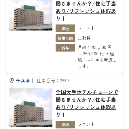
働きませんか？/住宅手当
あり/リフレッシュ休暇あ
り！
フロント
職種
正社員
雇用形態
月給：208,500 円
給与
～ 350,000 円 ＊経
験・スキルを考慮し
ます。
千葉県
｜
仕事番号：2980
全国大手ホテルチェーンで
働きませんか？/住宅手当
あり/リフレッシュ休暇あ
り！
フロント
職種