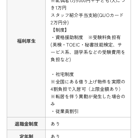
※配偶者1万5000円＋子ども1人につ
き1万円
スタッフ紹介手当支給(QUOカード
2万円分)
【制度】
・資格援助制度 ※受験料負担有
福利厚生
(英検・TOEIC・秘書技能検定、サ
ービス系、語学系などの受験費用を
負担など)
・社宅制度
※全国にある借り上げ物件を実際の
4割負担で入居可（上限金額あり）
※転居を伴う異動が発生した場合の
み
・従業員割引
退職金制度
あり
定年制
あり