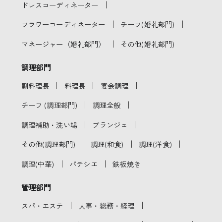
｜
ドレスコーディネーター
｜
｜
フラワーコーディネーター
チーフ(婚礼部門)
｜
マネージャー（婚礼部門）
その他(婚礼部門)
調理部門
｜
｜
｜
副料理長
料理長
宴会調理
｜
｜
チーフ (調理部門)
調理全般
｜
｜
調理補助・洗い場
ブランジェ
｜
｜
｜
その他(調理部門)
調理(和食)
調理(洋食)
｜
｜
調理(中華)
パテシエ
鉄板焼き
管理部門
｜
｜
スパ・エステ
人事・総務・経理