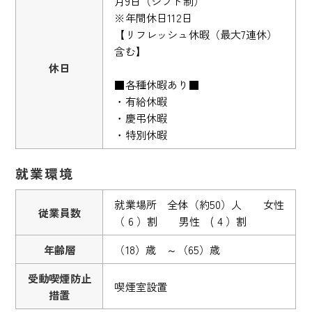
月9日（シフト制）
※年間休日112日
【リフレッシュ休暇（最大7連休）
含む】
休日
■各種休暇あり■
・有給休暇
・慶弔休暇
・特別休暇
就業環境
就業場所 全体（約50）人 女性
従業員数
（ 6 ）割 男性 ( 4 ）割
年齢層
（18）歳 ～（65）歳
受動喫煙防止
喫煙室設置
措置