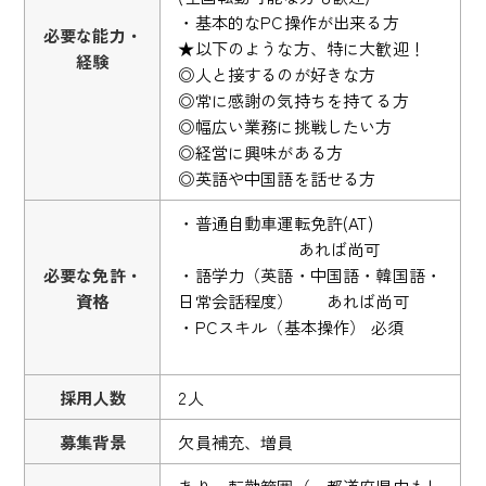
・基本的なPC操作が出来る方
必要な能力・
★以下のような方、特に大歓迎！
経験
◎人と接するのが好きな方
◎常に感謝の気持ちを持てる方
◎幅広い業務に挑戦したい方
◎経営に興味がある方
◎英語や中国語を話せる方
・普通自動車運転免許(AT)
あれば尚可
必要な免許・
・語学力（英語・中国語・韓国語・
資格
日常会話程度） あれば尚可
・PCスキル（基本操作） 必須
採用人数
2人
募集背景
欠員補充、増員
あり 転勤範囲（ 都道府県内もし