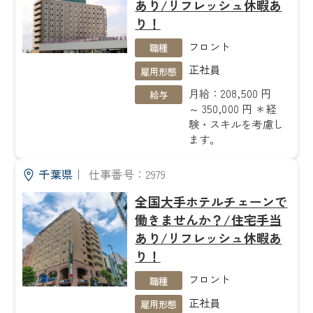
あり/リフレッシュ休暇あ
り！
フロント
職種
正社員
雇用形態
月給：208,500 円
給与
～ 350,000 円 ＊経
験・スキルを考慮し
ます。
千葉県
｜
仕事番号：2979
全国大手ホテルチェーンで
働きませんか？/住宅手当
あり/リフレッシュ休暇あ
り！
フロント
職種
正社員
雇用形態