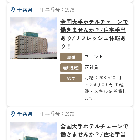
千葉県
｜
仕事番号：2978
全国大手ホテルチェーンで
働きませんか？/住宅手当
あり/リフレッシュ休暇あ
り！
フロント
職種
正社員
雇用形態
月給：208,500 円
給与
～ 350,000 円 ＊経
験・スキルを考慮し
ます。
千葉県
｜
仕事番号：2970
全国大手ホテルチェーンで
働きませんか？/住宅手当