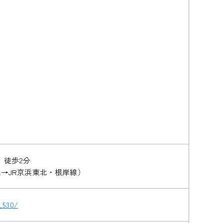
 徒歩2分
線→JR京浜東北・根岸線）
_530/