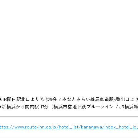
◆JR関内駅北口より 徒歩9分 / みなとみらい線馬車道駅5番出口より
◆新横浜から関内駅 17分（横浜市営地下鉄ブルーライン / JR横浜
ttps://www.route-inn.co.jp/hotel_list/kanagawa/index_hotel_id