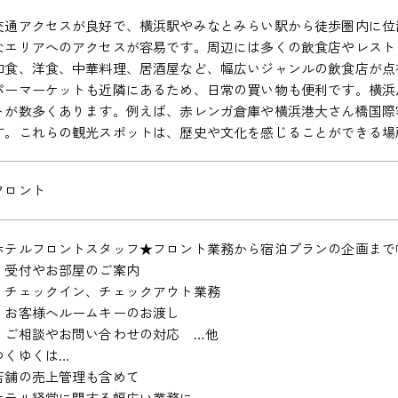
交通アクセスが良好で、横浜駅やみなとみらい駅から徒歩圏内に位
なエリアへのアクセスが容易です。周辺には多くの飲食店やレスト
和食、洋食、中華料理、居酒屋など、幅広いジャンルの飲食店が点
パーマーケットも近隣にあるため、日常の買い物も便利です。横浜
トが数多くあります。例えば、赤レンガ倉庫や横浜港大さん橋国際
す。これらの観光スポットは、歴史や文化を感じることができる場
フロント
ホテルフロントスタッフ★フロント業務から宿泊プランの企画まで
・受付やお部屋のご案内
・チェックイン、チェックアウト業務
・お客様へルームキーのお渡し
・ご相談やお問い合わせの対応 …他
ゆくゆくは…
店舗の売上管理も含めて
ホテル経営に関する幅広い業務に