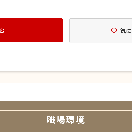
む
気に
職場環境