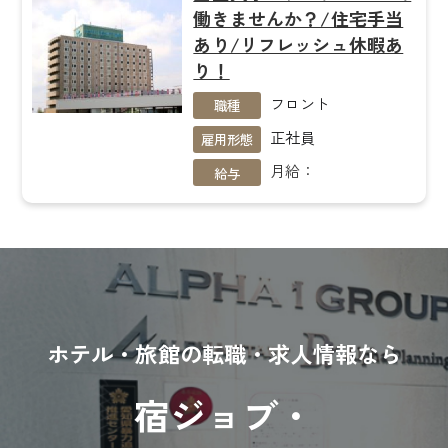
働きませんか？/住宅手当
あり/リフレッシュ休暇あ
り！
フロント
職種
正社員
雇用形態
月給：
給与
ホテル・旅館の転職・求人情報なら
宿ジョブ・