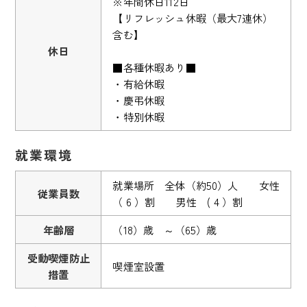
※年間休日112日
【リフレッシュ休暇（最大7連休）
含む】
休日
■各種休暇あり■
・有給休暇
・慶弔休暇
・特別休暇
就業環境
就業場所 全体（約50）人 女性
従業員数
（ 6 ）割 男性 ( 4 ）割
年齢層
（18）歳 ～（65）歳
受動喫煙防止
喫煙室設置
措置