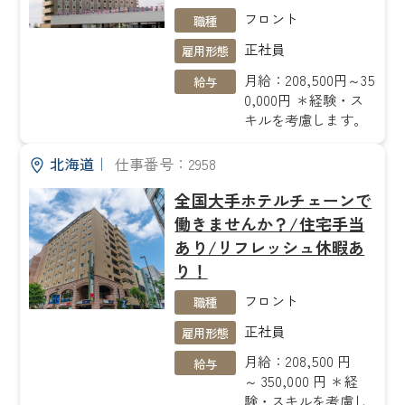
フロント
職種
正社員
雇用形態
月給：208,500円～35
給与
0,000円 ＊経験・ス
キルを考慮します。
北海道
｜
仕事番号：2958
全国大手ホテルチェーンで
働きませんか？/住宅手当
あり/リフレッシュ休暇あ
り！
フロント
職種
正社員
雇用形態
月給：208,500 円
給与
～ 350,000 円 ＊経
験・スキルを考慮し