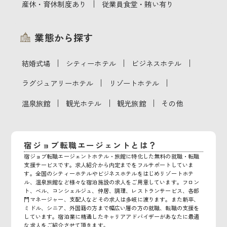
｜
産休・育休制度あり
従業員食堂・賄い有り
業態から探す
｜
｜
｜
結婚式場
シティーホテル
ビジネスホテル
｜
｜
ラグジュアリーホテル
リゾートホテル
｜
｜
｜
温泉旅館
観光ホテル
観光旅館
その他
宿ジョブ転職エージェントとは？
宿ジョブ転職エージェントホテル・旅館に特化した無料の就職・転職
支援サービスです。求人紹介から内定までをフルサポートしていま
す。全国のシティーホテルやビジネスホテルをはじめリゾートホテ
ル、温泉旅館など様々な宿泊施設の求人をご用意しています。フロン
ト、ベル、コンシェルジュ、仲居、調理、レストランサービス、各部
門マネージャー、支配人などその求人は多岐に渡ります。また新卒、
ミドル、シニア、外国籍の方まで幅広い層の方の就職、転職の支援を
しています。宿泊業に精通したキャリアアドバイザーがあなたに最適
な求人をご紹介させて頂きます。