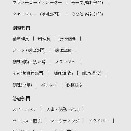
｜
｜
フラワーコーディネーター
チーフ(婚礼部門)
｜
マネージャー（婚礼部門）
その他(婚礼部門)
調理部門
｜
｜
｜
副料理長
料理長
宴会調理
｜
｜
チーフ (調理部門)
調理全般
｜
｜
調理補助・洗い場
ブランジェ
｜
｜
｜
その他(調理部門)
調理(和食)
調理(洋食)
｜
｜
調理(中華)
パテシエ
鉄板焼き
管理部門
｜
｜
スパ・エステ
人事・総務・経理
｜
｜
｜
セールス・販売
マーケティング
ドライバー