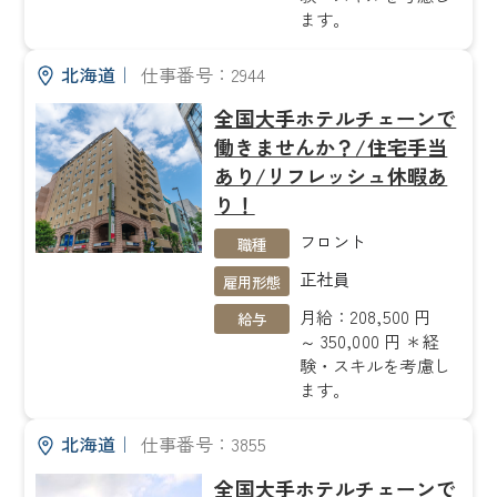
ます。
北海道
｜
仕事番号：2944
全国大手ホテルチェーンで
働きませんか？/住宅手当
あり/リフレッシュ休暇あ
り！
フロント
職種
正社員
雇用形態
月給：208,500 円
給与
～ 350,000 円 ＊経
験・スキルを考慮し
ます。
北海道
｜
仕事番号：3855
全国大手ホテルチェーンで