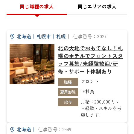
同じ職種の求人
同じエリアの求人
北海道
｜
札幌市
｜
札幌
｜
仕事番号：3027
北の大地でおもてなし！札
幌のホテルでフロントスタ
ッフ募集/未経験歓迎/研
修・サポート体制あり
フロント
職種
正社員
雇用形態
月給：200,000円～
給与
＊経験・スキルを考
慮します。
北海道
｜
仕事番号：2949