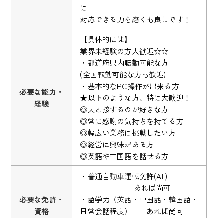
に
対応できる力を磨くも良しです！
【具体的には】
業界未経験の方大歓迎☆☆
・都道府県内転勤可能な方
(全国転勤可能な方も歓迎)
・基本的なPC操作が出来る方
必要な能力・
★以下のような方、特に大歓迎！
経験
◎人と接するのが好きな方
◎常に感謝の気持ちを持てる方
◎幅広い業務に挑戦したい方
◎経営に興味がある方
◎英語や中国語を話せる方
・普通自動車運転免許(AT)
あれば尚可
必要な免許・
・語学力（英語・中国語・韓国語・
資格
日常会話程度） あれば尚可