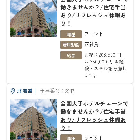
働きませんか？/住宅手当
あり/リフレッシュ休暇あ
り！
フロント
職種
正社員
雇用形態
月給：208,500 円
給与
～ 350,000 円 ＊経
験・スキルを考慮し
ます。
北海道
｜
仕事番号：2947
全国大手ホテルチェーンで
働きませんか？/住宅手当
あり/リフレッシュ休暇あ
り！
フロント
職種