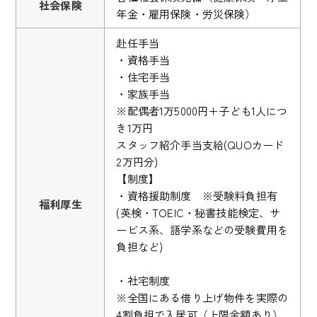
社会保険
年金・雇用保険・労災保険）
赴任手当
・資格手当
・住宅手当
・家族手当
※配偶者1万5000円＋子ども1人につ
き1万円
スタッフ紹介手当支給(QUOカード
2万円分)
【制度】
・資格援助制度 ※受験料負担有
福利厚生
(英検・TOEIC・秘書技能検定、サ
ービス系、語学系などの受験費用を
負担など)
・社宅制度
※全国にある借り上げ物件を実際の
4割負担で入居可（上限金額あり）