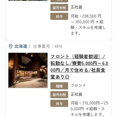
正社員
雇用形態
月給：208,500 円
給与
～ 350,000 円 ＊経
験・スキルを考慮し
ます。
北海道
｜
仕事番号：4814
フロント（経験者歓迎）/
転勤なし/寮費5,000円～6,0
00円／月で住める/社員食
堂あり◎
フロント
職種
正社員
雇用形態
月給：210,000円～25
給与
0,000円 ＊経験・ス
キルを考慮します。