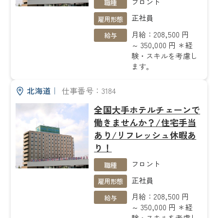
フロント
職種
正社員
雇用形態
月給：208,500 円
給与
～ 350,000 円 ＊経
験・スキルを考慮し
ます。
北海道
｜
仕事番号：3184
全国大手ホテルチェーンで
働きませんか？/住宅手当
あり/リフレッシュ休暇あ
り！
フロント
職種
正社員
雇用形態
月給：208,500 円
給与
～ 350,000 円 ＊経
験・スキルを考慮し