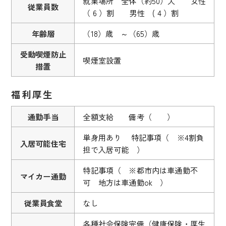
就業場所 全体（約50）人 女性
従業員数
（ 6 ）割 男性 ( 4 ）割
年齢層
（18）歳 ～（65）歳
受動喫煙防止
喫煙室設置
措置
福利厚生
通勤手当
全額支給 備考（ ）
単身用あり 特記事項（ ※4割負
入居可能住宅
担で入居可能 ）
特記事項（ ※都市内は車通勤不
マイカー通勤
可 地方は車通勤ok ）
従業員食堂
なし
各種社会保険完備（健康保険・厚生