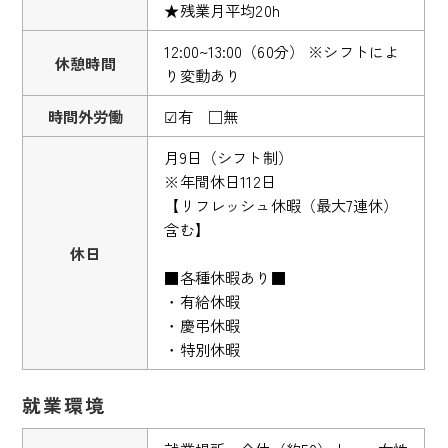
★残業月平均20h
12:00~13:00（60分） ※シフトによ
休憩時間
り変動あり
時間外労働
☑有 □無
月9日（シフト制）
※年間休日112日
【リフレッシュ休暇（最大7連休）
含む】
休日
■各種休暇あり■
・有給休暇
・慶弔休暇
・特別休暇
就業環境