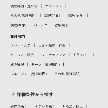
｜
｜
調理補助・洗い場
ブランジェ
｜
｜
｜
その他(調理部門)
調理(和食)
調理(洋食)
｜
｜
調理(中華)
パテシエ
鉄板焼き
管理部門
｜
｜
スパ・エステ
人事・総務・経理
｜
｜
｜
セールス・販売
マーケティング
ドライバー
｜
｜
施設管理
チーフ（管理部門)
｜
マネージャー(管理部門)
その他(管理部門)
詳細条件から探す
｜
｜
｜
旅館で働く
ホテルで働く
月収20万以上