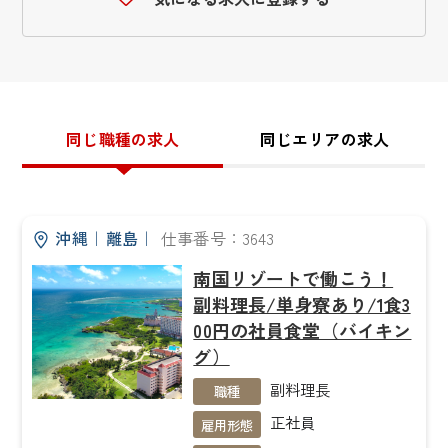
同じ職種の求人
同じエリアの求人
沖縄
｜
離島
｜
仕事番号：3643
南国リゾートで働こう！
副料理長/単身寮あり/1食3
00円の社員食堂（バイキン
グ）
副料理長
職種
正社員
雇用形態