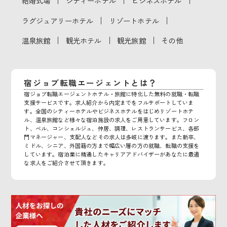
｜
｜
｜
結婚式場
シティーホテル
ビジネスホテル
｜
｜
ラグジュアリーホテル
リゾートホテル
｜
｜
｜
温泉旅館
観光ホテル
観光旅館
その他
宿ジョブ転職エージェントとは？
宿ジョブ転職エージェントホテル・旅館に特化した無料の就職・転職
支援サービスです。求人紹介から内定までをフルサポートしていま
す。全国のシティーホテルやビジネスホテルをはじめリゾートホテ
ル、温泉旅館など様々な宿泊施設の求人をご用意しています。フロン
ト、ベル、コンシェルジュ、仲居、調理、レストランサービス、各部
門マネージャー、支配人などその求人は多岐に渡ります。また新卒、
ミドル、シニア、外国籍の方まで幅広い層の方の就職、転職の支援を
しています。宿泊業に精通したキャリアアドバイザーがあなたに最適
な求人をご紹介させて頂きます。