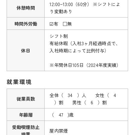
12:00~13:00（60分） ※シフトによ
休憩時間
り変動あり
時間外労働
☑有 □無
シフト制
有給休暇（入社3ヶ月経過時点で、
休日
入社時期によって比例付与）
※年間休日105日（2024年度実績）
就業環境
全体（ 34 ）人 女性（ 4
従業員数
）割 男性（ 6 ）割
年齢層
（ 47 )歳
受動喫煙防止
屋内禁煙
措置