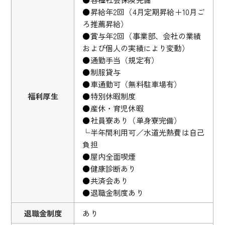
●昇給年2回（4月定期昇給＋10月ご
ろ推薦昇給）
●賞与年2回（事業部、会社の業績
および個人の実績により変動）
●通勤手当（規定有）
●制服貸与
●車通勤可（無料駐車場有）
福利厚生
●特別休暇制度
●産休・育児休暇
●社員寮あり（単身寮完備）
└半年間利用可／水道光熱費は自己
負担
●屋内全面喫煙
●健康診断あり
●共済会あり
●退職金制度あり
退職金制度
あり