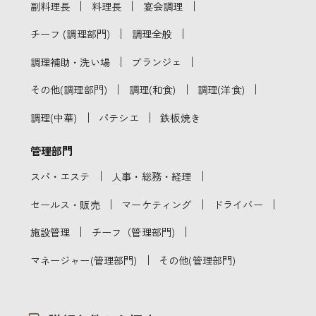
｜
｜
｜
副料理長
料理長
宴会調理
｜
｜
チーフ (調理部門)
調理全般
｜
｜
調理補助・洗い場
ブランジェ
｜
｜
｜
その他(調理部門)
調理(和食)
調理(洋食)
｜
｜
調理(中華)
パテシエ
鉄板焼き
管理部門
｜
｜
スパ・エステ
人事・総務・経理
｜
｜
｜
セールス・販売
マーケティング
ドライバー
｜
｜
施設管理
チーフ（管理部門)
｜
マネージャー(管理部門)
その他(管理部門)