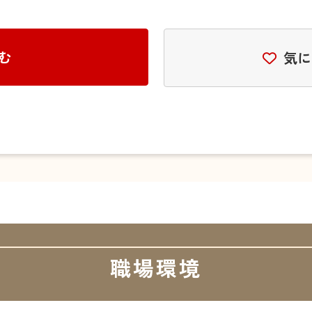
む
気に
職場環境