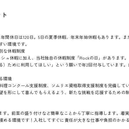
ント
年間休日は120日。5日の夏季休暇、年末年始休暇もあります。ま
すい環境です。
別な休暇制度
ッシュ休暇に加え、当社独自の休暇制度「Rockの日」があります。
る）ために利用してほしい」という願いで年2回付与しています。
る環境
料理コンクール支援制度、ソムリエ資格取得支援制度を完備して
望を形にして喜んでもらえるよう、新たな挑戦を応援するための
します。前菜の盛り付けなど簡単なことから丁寧に指導します。着
積める環境です！入社してすぐに責任が大きな仕事や負担のかか