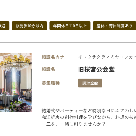
歓迎
駅徒歩10分以内
年間休日110日以上
産休・育休制度あり
施設名カナ
キュウサクラノミヤコウカ
旧桜宮公会堂
施設名
募集職種
調理全般
結婚式やパーティーなど特別な日にふさわし
和洋折衷の創作料理を学びながら、料理の技
一皿を、一緒に創りませんか？