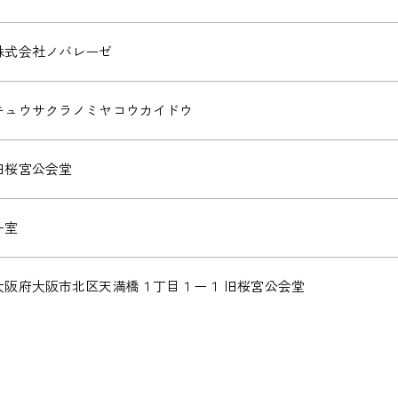
株式会社ノバレーゼ
キュウサクラノミヤコウカイドウ
旧桜宮公会堂
ー室
大阪府大阪市北区天満橋１丁目１ー１ 旧桜宮公会堂