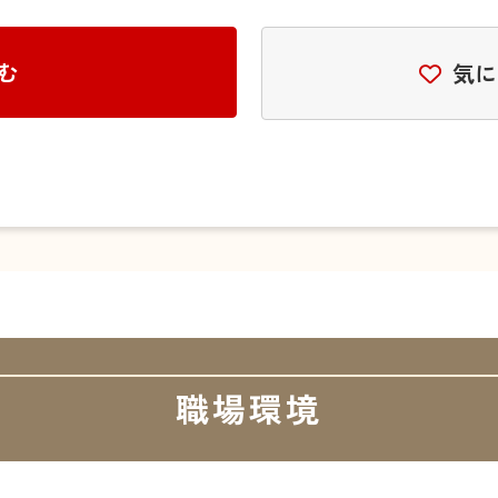
む
気に
職場環境