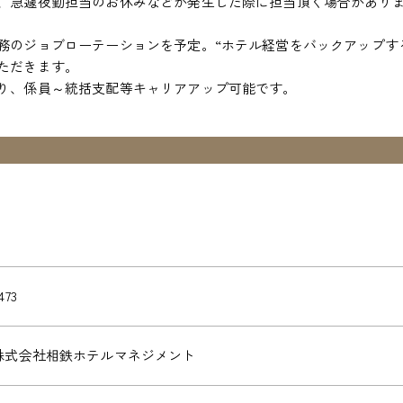
、急遽夜勤担当のお休みなどが発生した際に担当頂く場合があり
務のジョブローテーションを予定。“ホテル経営をバックアップす
ただきます。
り、係員～統括支配等キャリアアップ可能です。
473
株式会社相鉄ホテルマネジメント