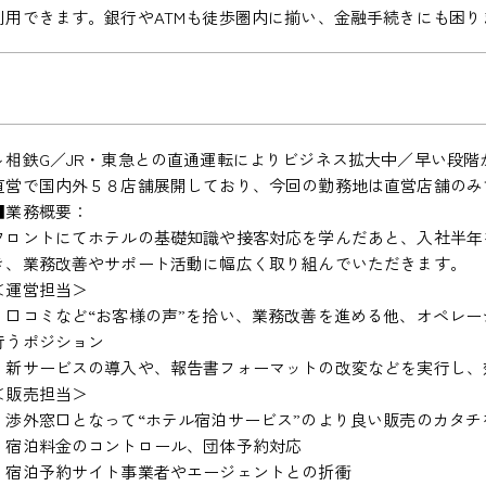
利用できます。銀行やATMも徒歩圏内に揃い、金融手続きにも困り
～相鉄G／JR・東急との直通運転によりビジネス拡大中／早い段
直営で国内外５８店舗展開しており、今回の勤務地は直営店舗のみ
■業務概要：
フロントにてホテルの基礎知識や接客対応を学んだあと、入社半年
き、業務改善やサポート活動に幅広く取り組んでいただきます。
＜運営担当＞
・口コミなど“お客様の声”を拾い、業務改善を進める他、オペレ
行うポジション
・新サービスの導入や、報告書フォーマットの改変などを実行し、
＜販売担当＞
・渉外窓口となって“ホテル宿泊サービス”のより良い販売のカタ
・宿泊料金のコントロール、団体予約対応
・宿泊予約サイト事業者やエージェントとの折衝