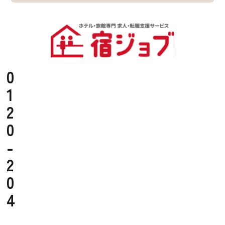
0
1
2
0
-
2
0
4
-