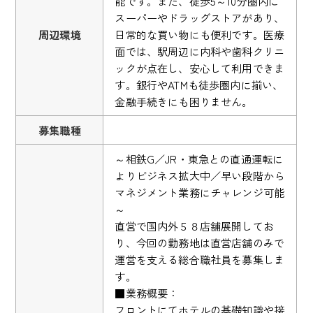
能です。また、徒歩5～10分圏内に
スーパーやドラッグストアがあり、
周辺環境
日常的な買い物にも便利です。医療
面では、駅周辺に内科や歯科クリニ
ックが点在し、安心して利用できま
す。銀行やATMも徒歩圏内に揃い、
金融手続きにも困りません。
募集職種
～相鉄G／JR・東急との直通運転に
よりビジネス拡大中／早い段階から
マネジメント業務にチャレンジ可能
～
直営で国内外５８店舗展開してお
り、今回の勤務地は直営店舗のみで
運営を支える総合職社員を募集しま
す。
■業務概要：
フロントにてホテルの基礎知識や接