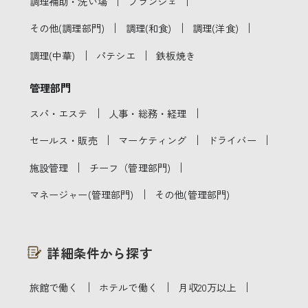
｜
｜
調理補助・洗い場
ブランジェ
｜
｜
｜
その他(調理部門)
調理(和食)
調理(洋食)
｜
｜
調理(中華)
パテシエ
鉄板焼き
管理部門
｜
｜
スパ・エステ
人事・総務・経理
｜
｜
｜
セールス・販売
マーケティング
ドライバー
｜
｜
施設管理
チーフ（管理部門)
｜
マネージャー(管理部門)
その他(管理部門)
詳細条件から探す
｜
｜
｜
旅館で働く
ホテルで働く
月収20万以上