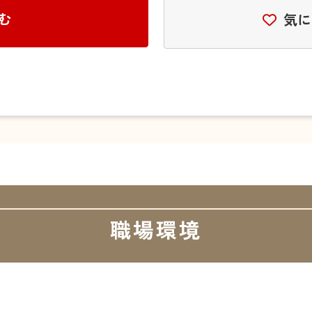
む
気に
職場環境