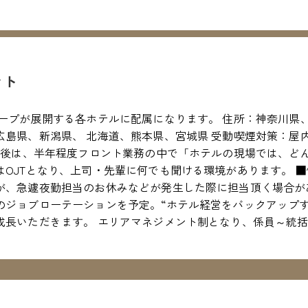
ント
ループが展開する各ホテルに配属になります。 住所：神奈川県
広島県、新潟県、 北海道、熊本県、宮城県 受動喫煙対策：屋
入社後は、半年程度フロント業務の中で「ホテルの現場では、ど
OJTとなり、上司・先輩に何でも聞ける環境があります。 ■働
が、急遽夜勤担当のお休みなどが発生した際に担当頂く場合があ
のジョブローテーションを予定。“ホテル経営をバックアップ
成長いただきます。 エリアマネジメント制となり、係員～統