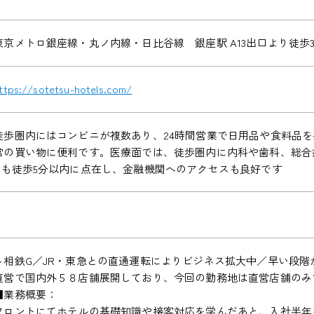
東京メトロ銀座線・丸ノ内線・日比谷線 銀座駅 A13出口より徒歩
ttps://sotetsu-hotels.com/
徒歩圏内にはコンビニが複数あり、24時間営業で日用品や食料品
常の買い物に便利です。医療面では、徒歩圏内に内科や歯科、総合
Mも徒歩5分以内に点在し、金融機関へのアクセスも良好です
～相鉄G／JR・東急との直通運転によりビジネス拡大中／早い段
直営で国内外５８店舗展開しており、今回の勤務地は直営店舗のみ
■業務概要：
フロントにてホテルの基礎知識や接客対応を学んだあと、入社半年