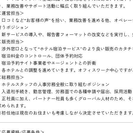
き、業務改善やサポート活動に幅広く取り組んでいただきます。
＜運営担当＞
・口コミなど“お客様の声”を拾い、業務改善を進める他、オペレ
行うポジション
・新サービスの導入や、報告書フォーマットの改変などを実行し、
＜販売担当＞
・渉外窓口となって“ホテル宿泊サービス”のより良い販売のカタ
・宿泊料金のコントロール、団体予約対応
・宿泊予約サイト事業者やエージェントとの折衝
・各ホテルとの調整を進めていきます。オフィスワーク中心ですが
＜総務担当＞
・ホテルスタッフの人事労務全般に取り組むポジション
・入退社手続き、勤怠管理、労務面での各種申請や届出、採用活動
・正社員に加え、パートナー社員も多くグローバル人材のため、そ
求められます。
※初任地は現在のお住まいも考慮しながら決定させていただきます
＜応募資格/応募条件＞