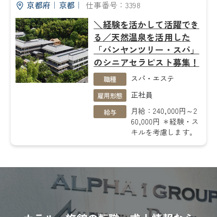
京都府
｜
京都
｜
仕事番号：3398
＼経験を活かして活躍でき
る／天然温泉を活用した
「バンヤンツリー・スパ」
のシニアセラピスト募集！
スパ・エステ
職種
正社員
雇用形態
月給：240,000円～2
給与
60,000円 ＊経験・ス
キルを考慮します。