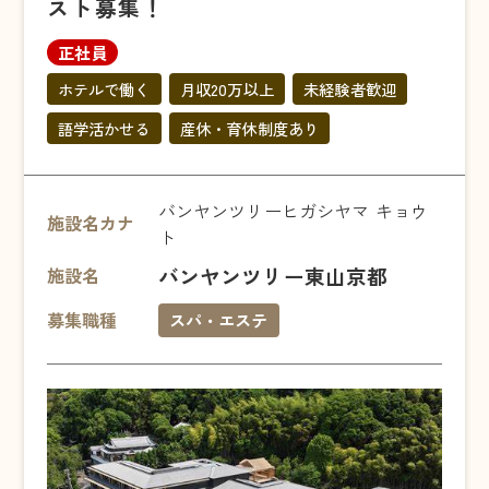
スト募集！
正社員
ホテルで働く
月収20万以上
未経験者歓迎
語学活かせる
産休・育休制度あり
バンヤンツリーヒガシヤマ キョウ
施設名カナ
ト
バンヤンツリー東山京都
施設名
募集職種
スパ・エステ