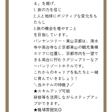
る」を掲げ、
1. 旅の力を信じ
2.人と地球にポジティブな変化をも
たらし
3.旅の機会を増やすこと
を目指しています。
バンヤンツリー・東山京都は、清水
寺や高台寺など京都東山の観光集積
エリアに位置し、京都市内を一望で
きる高台に佇むラグジュアリーなア
ーバンリゾートホテルです。
これからのキャリアを私たちと一緒
に育んでいきましょう！
＼当ホテルの特徴♪／
★スキルアップ可能
研修等を活用しながらステップアッ
プができます。
★職場雰囲気◎