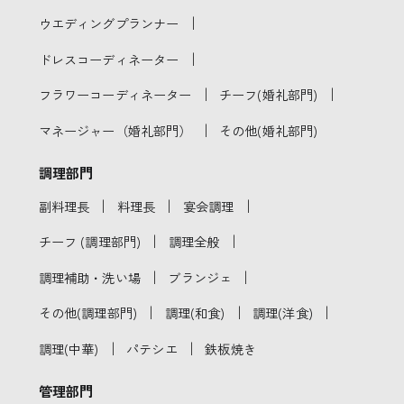
｜
ウエディングプランナー
｜
ドレスコーディネーター
｜
｜
フラワーコーディネーター
チーフ(婚礼部門)
｜
マネージャー（婚礼部門）
その他(婚礼部門)
調理部門
｜
｜
｜
副料理長
料理長
宴会調理
｜
｜
チーフ (調理部門)
調理全般
｜
｜
調理補助・洗い場
ブランジェ
｜
｜
｜
その他(調理部門)
調理(和食)
調理(洋食)
｜
｜
調理(中華)
パテシエ
鉄板焼き
管理部門