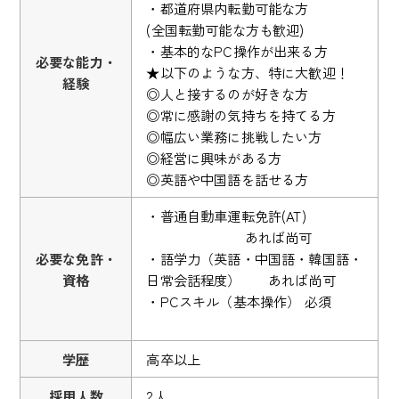
・都道府県内転勤可能な方
(全国転勤可能な方も歓迎)
・基本的なPC操作が出来る方
必要な能力・
★以下のような方、特に大歓迎！
経験
◎人と接するのが好きな方
◎常に感謝の気持ちを持てる方
◎幅広い業務に挑戦したい方
◎経営に興味がある方
◎英語や中国語を話せる方
・普通自動車運転免許(AT)
あれば尚可
必要な免許・
・語学力（英語・中国語・韓国語・
資格
日常会話程度） あれば尚可
・PCスキル（基本操作） 必須
学歴
高卒以上
採用人数
2人