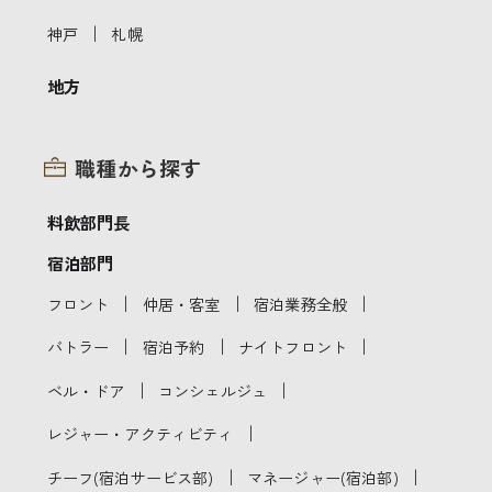
｜
神戸
札幌
地方
職種から探す
料飲部門長
宿泊部門
｜
｜
｜
フロント
仲居・客室
宿泊業務全般
｜
｜
｜
バトラー
宿泊予約
ナイトフロント
｜
｜
ベル・ドア
コンシェルジュ
｜
レジャー・アクティビティ
｜
｜
チーフ(宿泊サービス部)
マネージャー(宿泊部)