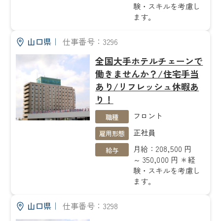
験・スキルを考慮し
ます。
山口県
｜
仕事番号：3296
全国大手ホテルチェーンで
働きませんか？/住宅手当
あり/リフレッシュ休暇あ
り！
フロント
職種
正社員
雇用形態
月給：208,500 円
給与
～ 350,000 円 ＊経
験・スキルを考慮し
ます。
山口県
｜
仕事番号：3298