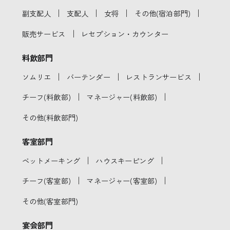
｜
｜
｜
｜
副支配人
支配人
女将
その他(宿泊部門)
｜
販売サービス
レセプション・カウンター
料飲部門
｜
｜
｜
ソムリエ
バーテンダー
レストランサービス
｜
｜
チーフ(料飲部)
マネージャー(料飲部)
その他(料飲部門)
客室部門
｜
｜
ベットメーキング
ハウスキーピング
｜
｜
チーフ(客室部)
マネージャー(客室部)
その他(客室部門)
宴会部門