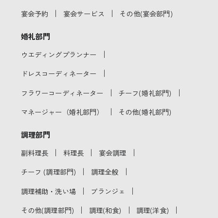
｜
｜
宴会予約
宴会サービス
その他(宴会部門)
婚礼部門
｜
ウエディングプランナー
｜
ドレスコーディネーター
｜
｜
フラワーコーディネーター
チーフ(婚礼部門)
｜
マネージャー（婚礼部門）
その他(婚礼部門)
調理部門
｜
｜
｜
副料理長
料理長
宴会調理
｜
｜
チーフ (調理部門)
調理全般
｜
｜
調理補助・洗い場
ブランジェ
｜
｜
｜
その他(調理部門)
調理(和食)
調理(洋食)