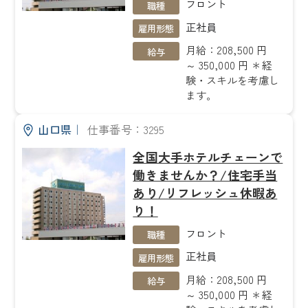
フロント
職種
正社員
雇用形態
月給：208,500 円
給与
～ 350,000 円 ＊経
験・スキルを考慮し
ます。
山口県
｜
仕事番号：3295
全国大手ホテルチェーンで
働きませんか？/住宅手当
あり/リフレッシュ休暇あ
り！
フロント
職種
正社員
雇用形態
月給：208,500 円
給与
～ 350,000 円 ＊経