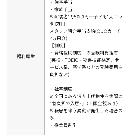
・住宅手当
・家族手当
※配偶者1万5000円＋子ども1人につ
き1万円
スタッフ紹介手当支給(QUOカード
2万円分)
【制度】
・資格援助制度 ※受験料負担有
福利厚生
(英検・TOEIC・秘書技能検定、サ
ービス系、語学系などの受験費用を
負担など)
・社宅制度
※全国にある借り上げ物件を実際の
4割負担で入居可（上限金額あり）
※転居を伴う異動が発生した場合の
み
・従業員割引