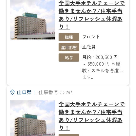
全国大手ホテルチェーンで
働きませんか？/住宅手当
あり/リフレッシュ休暇あ
り！
フロント
職種
正社員
雇用形態
月給：208,500 円
給与
～ 350,000 円 ＊経
験・スキルを考慮し
ます。
山口県
｜
仕事番号：3297
全国大手ホテルチェーンで
働きませんか？/住宅手当
あり/リフレッシュ休暇あ
り！