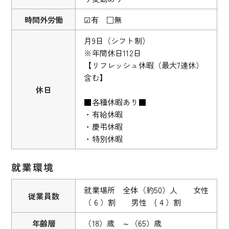
時間外労働
☑有 □無
月9日（シフト制）
※年間休日112日
【リフレッシュ休暇（最大7連休）
含む】
休日
■各種休暇あり■
・有給休暇
・慶弔休暇
・特別休暇
就業環境
就業場所 全体（約50）人 女性
従業員数
（ 6 ）割 男性 ( 4 ）割
年齢層
（18）歳 ～（65）歳