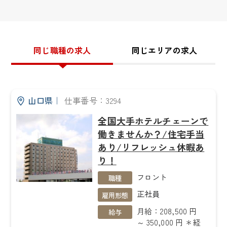
同じ職種の求人
同じエリアの求人
山口県
｜
仕事番号：3294
全国大手ホテルチェーンで
働きませんか？/住宅手当
あり/リフレッシュ休暇あ
り！
フロント
職種
正社員
雇用形態
月給：208,500 円
給与
～ 350,000 円 ＊経