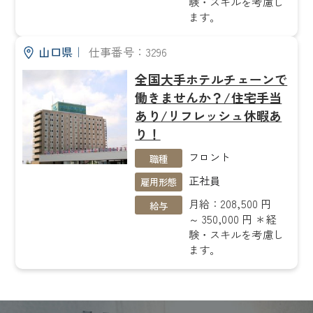
験・スキルを考慮し
ます。
山口県
｜
仕事番号：3296
全国大手ホテルチェーンで
働きませんか？/住宅手当
あり/リフレッシュ休暇あ
り！
フロント
職種
正社員
雇用形態
月給：208,500 円
給与
～ 350,000 円 ＊経
験・スキルを考慮し
ます。