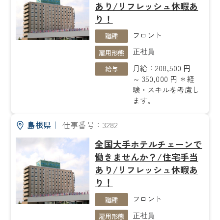
あり/リフレッシュ休暇あ
り！
フロント
職種
正社員
雇用形態
月給：208,500 円
給与
～ 350,000 円 ＊経
験・スキルを考慮し
ます。
島根県
｜
仕事番号：3282
全国大手ホテルチェーンで
働きませんか？/住宅手当
あり/リフレッシュ休暇あ
り！
フロント
職種
正社員
雇用形態