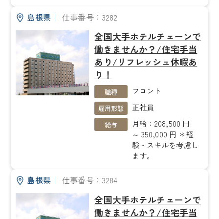
島根県
｜
仕事番号：3282
全国大手ホテルチェーンで
働きませんか？/住宅手当
あり/リフレッシュ休暇あ
り！
フロント
職種
正社員
雇用形態
月給：208,500 円
給与
～ 350,000 円 ＊経
験・スキルを考慮し
ます。
島根県
｜
仕事番号：3284
全国大手ホテルチェーンで
働きませんか？/住宅手当