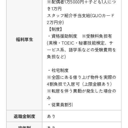
※配偶者1万5000円＋子ども1人につ
き1万円
スタッフ紹介手当支給(QUOカード
2万円分)
【制度】
・資格援助制度 ※受験料負担有
福利厚生
(英検・TOEIC・秘書技能検定、サ
ービス系、語学系などの受験費用を
負担など)
・社宅制度
※全国にある借り上げ物件を実際の
4割負担で入居可（上限金額あり）
※転居を伴う異動が発生した場合の
み
・従業員割引
退職金制度
あり
定年制
あり