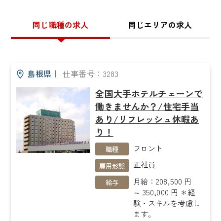
同じ職種の求人
同じエリアの求人
島根県
｜
仕事番号：3283
全国大手ホテルチェーンで
働きませんか？/住宅手当
あり/リフレッシュ休暇あ
り！
フロント
職種
正社員
雇用形態
月給：208,500 円
給与
～ 350,000 円 ＊経
験・スキルを考慮し
ます。