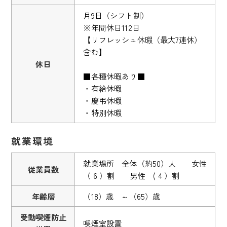
月9日（シフト制）
※年間休日112日
【リフレッシュ休暇（最大7連休）
含む】
休日
■各種休暇あり■
・有給休暇
・慶弔休暇
・特別休暇
就業環境
就業場所 全体（約50）人 女性
従業員数
（ 6 ）割 男性 ( 4 ）割
年齢層
（18）歳 ～（65）歳
受動喫煙防止
喫煙室設置