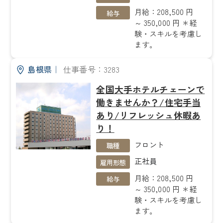
月給：208,500 円
給与
～ 350,000 円 ＊経
験・スキルを考慮し
ます。
島根県
｜
仕事番号：3283
全国大手ホテルチェーンで
働きませんか？/住宅手当
あり/リフレッシュ休暇あ
り！
フロント
職種
正社員
雇用形態
月給：208,500 円
給与
～ 350,000 円 ＊経
験・スキルを考慮し
ます。