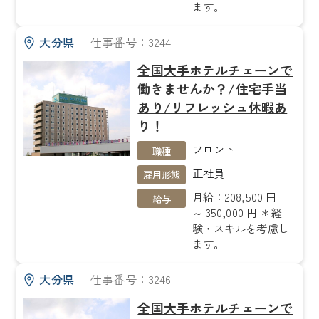
ます。
大分県
｜
仕事番号：3244
全国大手ホテルチェーンで
働きませんか？/住宅手当
あり/リフレッシュ休暇あ
り！
フロント
職種
正社員
雇用形態
月給：208,500 円
給与
～ 350,000 円 ＊経
験・スキルを考慮し
ます。
大分県
｜
仕事番号：3246
全国大手ホテルチェーンで