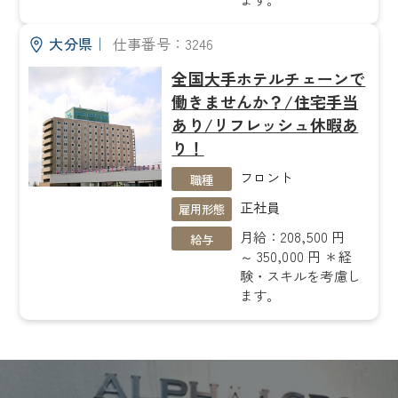
大分県
｜
仕事番号：3246
全国大手ホテルチェーンで
働きませんか？/住宅手当
あり/リフレッシュ休暇あ
り！
フロント
職種
正社員
雇用形態
月給：208,500 円
給与
～ 350,000 円 ＊経
験・スキルを考慮し
ます。