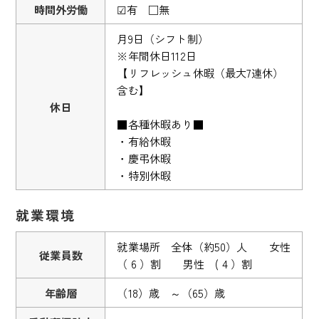
時間外労働
☑有 □無
月9日（シフト制）
※年間休日112日
【リフレッシュ休暇（最大7連休）
含む】
休日
■各種休暇あり■
・有給休暇
・慶弔休暇
・特別休暇
就業環境
就業場所 全体（約50）人 女性
従業員数
（ 6 ）割 男性 ( 4 ）割
年齢層
（18）歳 ～（65）歳