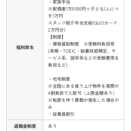
・家族手当
※配偶者1万5000円＋子ども1人につ
き1万円
スタッフ紹介手当支給(QUOカード
2万円分)
【制度】
・資格援助制度 ※受験料負担有
福利厚生
(英検・TOEIC・秘書技能検定、サ
ービス系、語学系などの受験費用を
負担など)
・社宅制度
※全国にある借り上げ物件を実際の
4割負担で入居可（上限金額あり）
※転居を伴う異動が発生した場合の
み
・従業員割引
退職金制度
あり