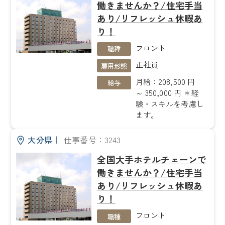
働きませんか？/住宅手当
あり/リフレッシュ休暇あ
り！
フロント
職種
正社員
雇用形態
月給：208,500 円
給与
～ 350,000 円 ＊経
験・スキルを考慮し
ます。
大分県
｜
仕事番号：3243
全国大手ホテルチェーンで
働きませんか？/住宅手当
あり/リフレッシュ休暇あ
り！
フロント
職種