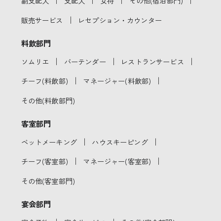
｜
｜
｜
｜
副支配人
支配人
女将
その他(宿泊部門)
｜
販売サービス
レセプション・カウンター
料飲部門
｜
｜
｜
ソムリエ
バーテンダー
レストランサービス
｜
｜
チーフ(料飲部)
マネージャー(料飲部)
その他(料飲部門)
客室部門
｜
｜
ベットメーキング
ハウスキーピング
｜
｜
チーフ(客室部)
マネージャー(客室部)
その他(客室部門)
宴会部門