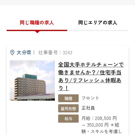
同じ職種の求人
同じエリアの求人
大分県
｜
仕事番号：3243
全国大手ホテルチェーンで
働きませんか？/住宅手当
あり/リフレッシュ休暇あ
り！
フロント
職種
正社員
雇用形態
月給：208,500 円
給与
～ 350,000 円 ＊経
験・スキルを考慮し