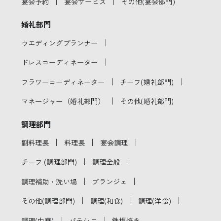
｜
｜
宴会予約
宴会サービス
その他(宴会部門)
婚礼部門
｜
ウエディングプランナー
｜
ドレスコーディネーター
｜
｜
フラワーコーディネーター
チーフ(婚礼部門)
｜
マネージャー（婚礼部門）
その他(婚礼部門)
調理部門
｜
｜
｜
副料理長
料理長
宴会調理
｜
｜
チーフ (調理部門)
調理全般
｜
｜
調理補助・洗い場
ブランジェ
｜
｜
｜
その他(調理部門)
調理(和食)
調理(洋食)
｜
｜
調理(中華)
パテシエ
鉄板焼き