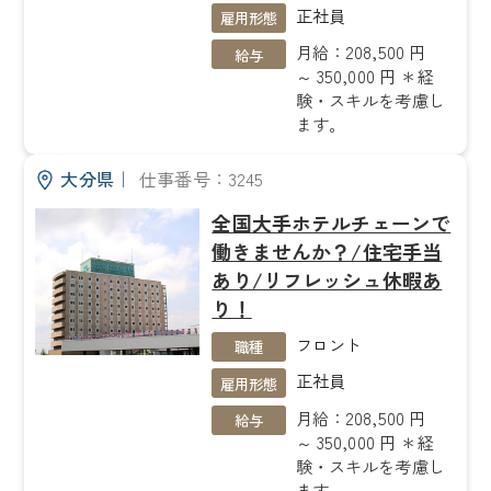
正社員
雇用形態
月給：208,500 円
給与
～ 350,000 円 ＊経
験・スキルを考慮し
ます。
大分県
｜
仕事番号：3245
全国大手ホテルチェーンで
働きませんか？/住宅手当
あり/リフレッシュ休暇あ
り！
フロント
職種
正社員
雇用形態
月給：208,500 円
給与
～ 350,000 円 ＊経
験・スキルを考慮し
ます。