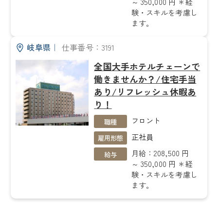
～ 350,000 円 ＊経
験・スキルを考慮し
ます。
岐阜県
｜
仕事番号：3191
全国大手ホテルチェーンで
働きませんか？/住宅手当
あり/リフレッシュ休暇あ
り！
フロント
職種
正社員
雇用形態
月給：208,500 円
給与
～ 350,000 円 ＊経
験・スキルを考慮し
ます。