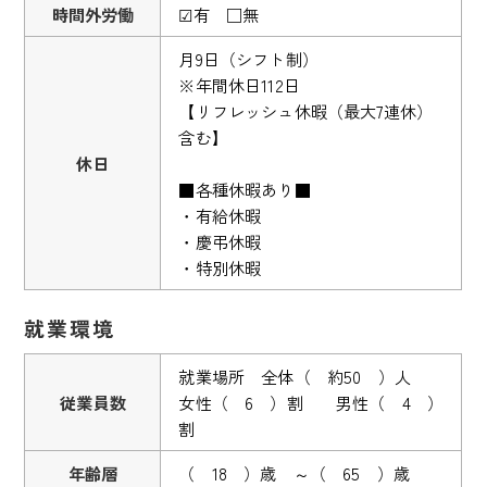
時間外労働
☑有 □無
月9日（シフト制）
※年間休日112日
【リフレッシュ休暇（最大7連休）
含む】
休日
■各種休暇あり■
・有給休暇
・慶弔休暇
・特別休暇
就業環境
就業場所 全体（ 約50 ）人
従業員数
女性（ 6 ）割 男性（ 4 ）
割
年齢層
（ 18 ）歳 ～（ 65 ）歳