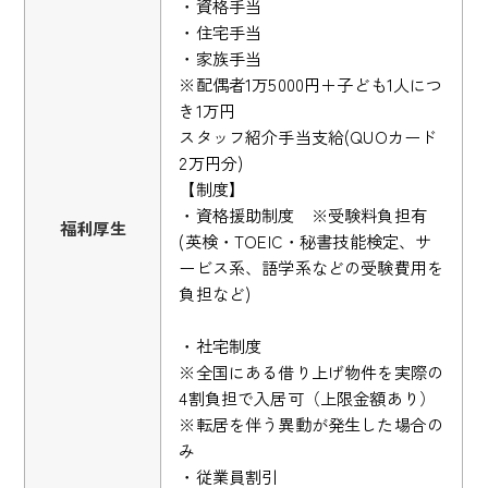
・資格手当
・住宅手当
・家族手当
※配偶者1万5000円＋子ども1人につ
き1万円
スタッフ紹介手当支給(QUOカード
2万円分)
【制度】
・資格援助制度 ※受験料負担有
福利厚生
(英検・TOEIC・秘書技能検定、サ
ービス系、語学系などの受験費用を
負担など)
・社宅制度
※全国にある借り上げ物件を実際の
4割負担で入居可（上限金額あり）
※転居を伴う異動が発生した場合の
み
・従業員割引