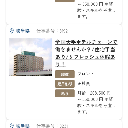
～ 350,000 円 ＊経
験・スキルを考慮し
ます。
岐阜県
｜
仕事番号：3192
全国大手ホテルチェーンで
働きませんか？/住宅手当
あり/リフレッシュ休暇あ
り！
フロント
職種
正社員
雇用形態
月給：208,500 円
給与
～ 350,000 円 ＊経
験・スキルを考慮し
ます。
岐阜県
｜
仕事番号：3231