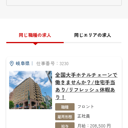
同じ職種の求人
同じエリアの求人
岐阜県
｜
仕事番号：3230
全国大手ホテルチェーンで
働きませんか？/住宅手当
あり/リフレッシュ休暇あ
り！
フロント
職種
正社員
雇用形態
月給：208,500 円
給与