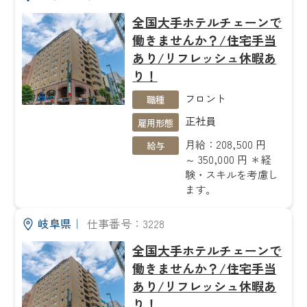
全国大手ホテルチェーンで
働きませんか？/住宅手当
あり/リフレッシュ休暇あ
り！
フロント
職種
正社員
雇用形態
月給：208,500 円
給与
～ 350,000 円 ＊経
験・スキルを考慮し
ます。
岐阜県
｜
仕事番号：3228
全国大手ホテルチェーンで
働きませんか？/住宅手当
あり/リフレッシュ休暇あ
り！