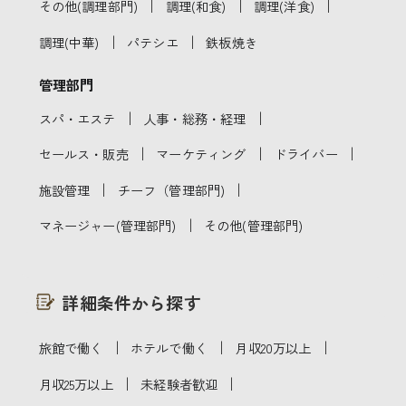
｜
｜
｜
その他(調理部門)
調理(和食)
調理(洋食)
｜
｜
調理(中華)
パテシエ
鉄板焼き
管理部門
｜
｜
スパ・エステ
人事・総務・経理
｜
｜
｜
セールス・販売
マーケティング
ドライバー
｜
｜
施設管理
チーフ（管理部門)
｜
マネージャー(管理部門)
その他(管理部門)
詳細条件から探す
｜
｜
｜
旅館で働く
ホテルで働く
月収20万以上
｜
｜
月収25万以上
未経験者歓迎