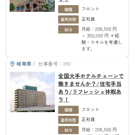
フロント
職種
正社員
雇用形態
月給：208,500 円
給与
～ 350,000 円 ＊経
験・スキルを考慮し
ます。
岐阜県
｜
仕事番号：3197
全国大手ホテルチェーンで
働きませんか？/住宅手当
あり/リフレッシュ休暇あ
り！
フロント
職種
正社員
雇用形態
月給：208,500 円
給与