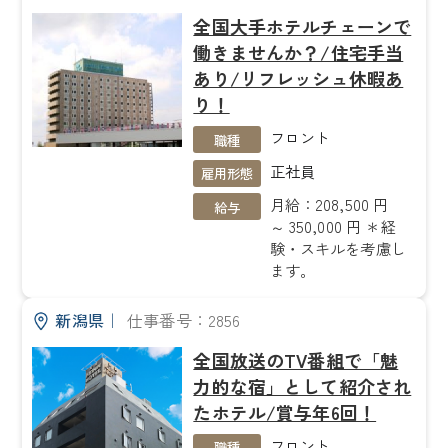
全国大手ホテルチェーンで
働きませんか？/住宅手当
あり/リフレッシュ休暇あ
り！
フロント
職種
正社員
雇用形態
月給：208,500 円
給与
～ 350,000 円 ＊経
験・スキルを考慮し
ます。
新潟県
｜
仕事番号：2856
全国放送のTV番組で「魅
力的な宿」として紹介され
たホテル/賞与年6回！
フロント
職種