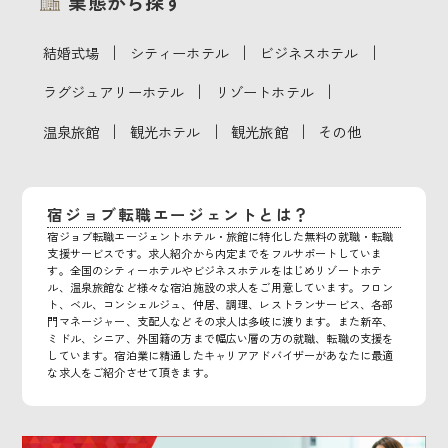
業態から探す
｜
｜
｜
結婚式場
シティーホテル
ビジネスホテル
｜
｜
ラグジュアリーホテル
リゾートホテル
｜
｜
｜
温泉旅館
観光ホテル
観光旅館
その他
宿ジョブ転職エージェントとは？
宿ジョブ転職エージェントホテル・旅館に特化した無料の就職・転職
支援サービスです。求人紹介から内定までをフルサポートしていま
す。全国のシティーホテルやビジネスホテルをはじめリゾートホテ
ル、温泉旅館など様々な宿泊施設の求人をご用意しています。フロン
ト、ベル、コンシェルジュ、仲居、調理、レストランサービス、各部
門マネージャー、支配人などその求人は多岐に渡ります。また新卒、
ミドル、シニア、外国籍の方まで幅広い層の方の就職、転職の支援を
しています。宿泊業に精通したキャリアアドバイザーがあなたに最適
な求人をご紹介させて頂きます。