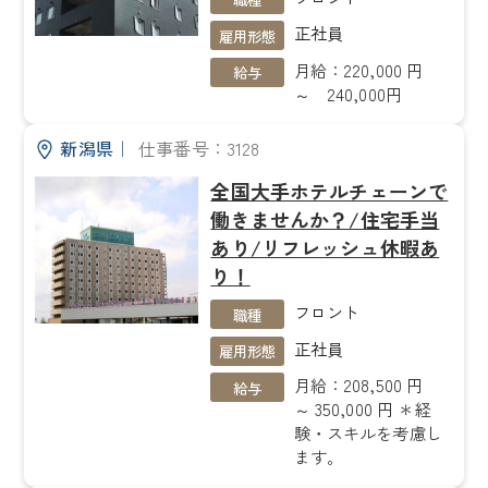
正社員
雇用形態
月給：220,000 円
給与
～ 240,000円
新潟県
｜
仕事番号：3128
全国大手ホテルチェーンで
働きませんか？/住宅手当
あり/リフレッシュ休暇あ
り！
フロント
職種
正社員
雇用形態
月給：208,500 円
給与
～ 350,000 円 ＊経
験・スキルを考慮し
ます。