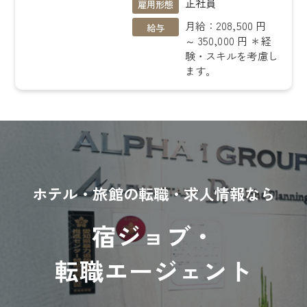
正社員
雇用形態
月給：208,500 円
給与
～ 350,000 円 ＊経
験・スキルを考慮し
ます。
ホテル・旅館の転職・求人情報なら
宿ジョブ・
転職エージェント