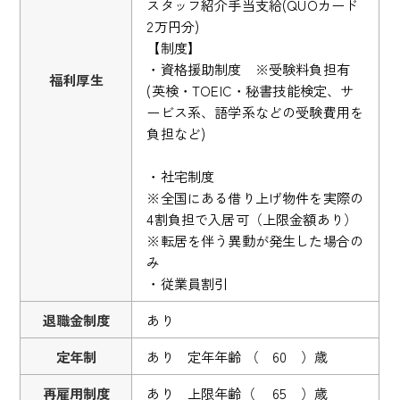
スタッフ紹介手当支給(QUOカード
2万円分)
【制度】
・資格援助制度 ※受験料負担有
福利厚生
(英検・TOEIC・秘書技能検定、サ
ービス系、語学系などの受験費用を
負担など)
・社宅制度
※全国にある借り上げ物件を実際の
4割負担で入居可（上限金額あり）
※転居を伴う異動が発生した場合の
み
・従業員割引
退職金制度
あり
定年制
あり 定年年齢 （ 60 ）歳
再雇用制度
あり 上限年齢（ 65 ）歳