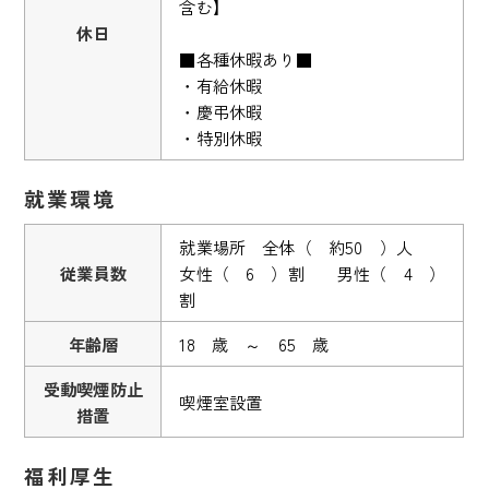
含む】
休日
■各種休暇あり■
・有給休暇
・慶弔休暇
・特別休暇
就業環境
就業場所 全体（ 約50 ）人
従業員数
女性（ 6 ）割 男性（ 4 ）
割
年齢層
18 歳 ～ 65 歳
受動喫煙防止
喫煙室設置
措置
福利厚生