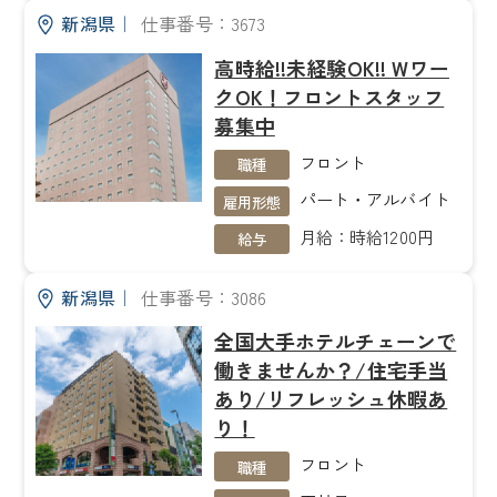
新潟県
｜
仕事番号：3673
高時給!!未経験OK!! Wワー
クOK！フロントスタッフ
募集中
フロント
職種
パート・アルバイト
雇用形態
月給：時給1200円
給与
新潟県
｜
仕事番号：3086
全国大手ホテルチェーンで
働きませんか？/住宅手当
あり/リフレッシュ休暇あ
り！
フロント
職種