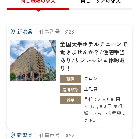
同じ職種の求人
同じエリアの求人
新潟県
｜
仕事番号：3128
全国大手ホテルチェーンで
働きませんか？/住宅手当
あり/リフレッシュ休暇あ
り！
フロント
職種
正社員
雇用形態
月給：208,500 円
給与
～ 350,000 円 ＊経
験・スキルを考慮し
ます。
新潟県
｜
仕事番号：3092