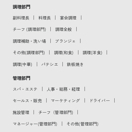
調理部門
｜
｜
｜
副料理長
料理長
宴会調理
｜
｜
チーフ (調理部門)
調理全般
｜
｜
調理補助・洗い場
ブランジェ
｜
｜
｜
その他(調理部門)
調理(和食)
調理(洋食)
｜
｜
調理(中華)
パテシエ
鉄板焼き
管理部門
｜
｜
スパ・エステ
人事・総務・経理
｜
｜
｜
セールス・販売
マーケティング
ドライバー
｜
｜
施設管理
チーフ（管理部門)
｜
マネージャー(管理部門)
その他(管理部門)