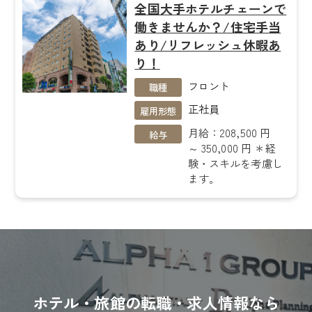
全国大手ホテルチェーンで
働きませんか？/住宅手当
あり/リフレッシュ休暇あ
り！
フロント
職種
正社員
雇用形態
月給：208,500 円
給与
～ 350,000 円 ＊経
験・スキルを考慮し
ます。
ホテル・旅館の転職・求人情報なら