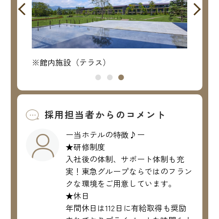
※館内施設（テラス）
※館
採用担当者からのコメント
ー当ホテルの特徴♪ー
★研修制度
入社後の体制、サポート体制も充
実！東急グループならではのフラン
クな環境をご用意しています。
★休日
年間休日は112日に有給取得も奨励