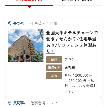
長野県
｜
仕事番号：3216
全国大手ホテルチェーンで
働きませんか？/住宅手当
あり/リフレッシュ休暇あ
り！
フロント
職種
正社員
雇用形態
月給：208,500 円
給与
～ 350,000 円 ＊経
験・スキルを考慮し
ます。
長野県
｜
仕事番号：3237