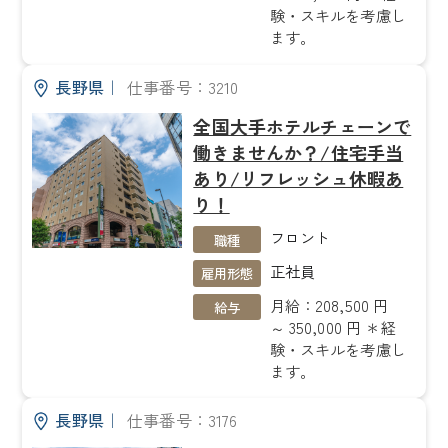
験・スキルを考慮し
ます。
長野県
｜
仕事番号：3210
全国大手ホテルチェーンで
働きませんか？/住宅手当
あり/リフレッシュ休暇あ
り！
フロント
職種
正社員
雇用形態
月給：208,500 円
給与
～ 350,000 円 ＊経
験・スキルを考慮し
ます。
長野県
｜
仕事番号：3176