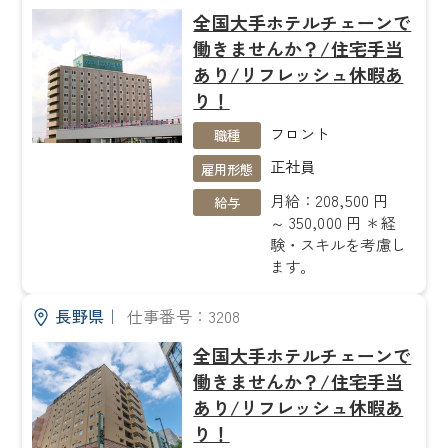
全国大手ホテルチェーンで
働きませんか？/住宅手当
あり/リフレッシュ休暇あ
り！
フロント
職種
正社員
雇用形態
月給：208,500 円
給与
～ 350,000 円 ＊経
験・スキルを考慮し
ます。
長野県
｜
仕事番号：3208
全国大手ホテルチェーンで
働きませんか？/住宅手当
あり/リフレッシュ休暇あ
り！