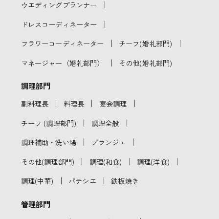
｜
ウエディングプランナー
｜
ドレスコーディネーター
｜
｜
フラワーコーディネーター
チーフ(婚礼部門)
｜
マネージャー（婚礼部門）
その他(婚礼部門)
調理部門
｜
｜
｜
副料理長
料理長
宴会調理
｜
｜
チーフ (調理部門)
調理全般
｜
｜
調理補助・洗い場
ブランジェ
｜
｜
｜
その他(調理部門)
調理(和食)
調理(洋食)
｜
｜
調理(中華)
パテシエ
鉄板焼き
管理部門