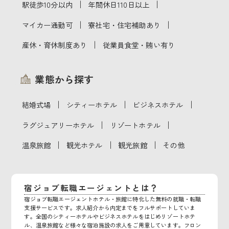
｜
｜
駅徒歩10分以内
年間休日110日以上
｜
｜
マイカー通勤可
寮社宅・住宅補助あり
｜
産休・育休制度あり
従業員食堂・賄い有り
業態から探す
｜
｜
｜
結婚式場
シティーホテル
ビジネスホテル
｜
｜
ラグジュアリーホテル
リゾートホテル
｜
｜
｜
温泉旅館
観光ホテル
観光旅館
その他
宿ジョブ転職エージェントとは？
宿ジョブ転職エージェントホテル・旅館に特化した無料の就職・転職
支援サービスです。求人紹介から内定までをフルサポートしていま
す。全国のシティーホテルやビジネスホテルをはじめリゾートホテ
ル、温泉旅館など様々な宿泊施設の求人をご用意しています。フロン