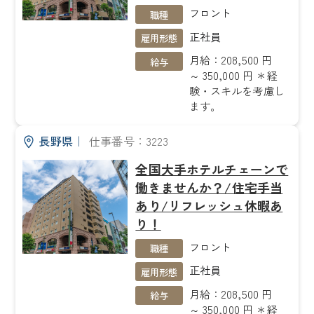
フロント
職種
正社員
雇用形態
月給：208,500 円
給与
～ 350,000 円 ＊経
験・スキルを考慮し
ます。
長野県
｜
仕事番号：3223
全国大手ホテルチェーンで
働きませんか？/住宅手当
あり/リフレッシュ休暇あ
り！
フロント
職種
正社員
雇用形態
月給：208,500 円
給与
～ 350,000 円 ＊経