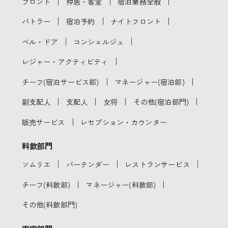
｜
｜
｜
フロント
仲居・客室
宿泊業務全般
｜
｜
｜
バトラー
宿泊予約
ナイトフロント
｜
｜
ベル・ドア
コンシェルジュ
｜
レジャー・アクティビティ
｜
｜
チーフ(宿泊サービス部)
マネージャー(宿泊部)
｜
｜
｜
｜
副支配人
支配人
女将
その他(宿泊部門)
｜
販売サービス
レセプション・カウンター
料飲部門
｜
｜
｜
ソムリエ
バーテンダー
レストランサービス
｜
｜
チーフ(料飲部)
マネージャー(料飲部)
その他(料飲部門)