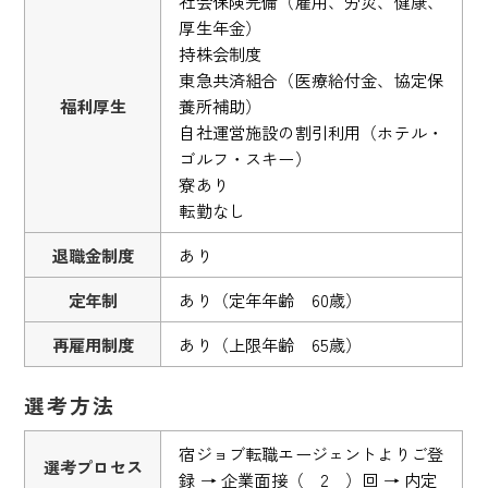
社会保険完備（雇用、労災、健康、
厚生年金）
持株会制度
東急共済組合（医療給付金、協定保
福利厚生
養所補助）
自社運営施設の割引利用（ホテル・
ゴルフ・スキー）
寮あり
転勤なし
退職金制度
あり
定年制
あり（定年年齢 60歳）
再雇用制度
あり（上限年齢 65歳）
選考方法
宿ジョブ転職エージェントよりご登
選考プロセス
録 → 企業面接（ 2 ）回 → 内定