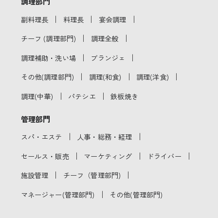
調理部門
｜
｜
｜
副料理長
料理長
宴会調理
｜
｜
チーフ (調理部門)
調理全般
｜
｜
調理補助・洗い場
ブランジェ
｜
｜
｜
その他(調理部門)
調理(和食)
調理(洋食)
｜
｜
調理(中華)
パテシエ
鉄板焼き
管理部門
｜
｜
スパ・エステ
人事・総務・経理
｜
｜
｜
セールス・販売
マーケティング
ドライバー
｜
｜
施設管理
チーフ（管理部門)
｜
マネージャー(管理部門)
その他(管理部門)