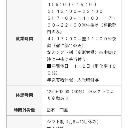
１）6：００～１５：００
２）１３：００～２２：００
３）７：００～１１：００ １７：
００～２２：００※中抜け（料飲部
門のみ）
就業時間
４）１７：００～翌１１：００※夜
勤（宿泊部門のみ）
などシフト制（変形労働）※中抜け
時は中抜け手当付与
■年間休日 １１２日（消化率１０
０％）
年次有給休暇 入社時付与
12:00~13:00（60分） ※シフトによ
休憩時間
り変動あり
時間外労働
☑有 □無
シフト制（月8～10日休み）