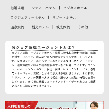
｜
｜
｜
結婚式場
シティーホテル
ビジネスホテル
｜
｜
ラグジュアリーホテル
リゾートホテル
｜
｜
｜
温泉旅館
観光ホテル
観光旅館
その他
宿ジョブ転職エージェントとは？
宿ジョブ転職エージェントホテル・旅館に特化した無料の就職・転職
支援サービスです。求人紹介から内定までをフルサポートしていま
す。全国のシティーホテルやビジネスホテルをはじめリゾートホテ
ル、温泉旅館など様々な宿泊施設の求人をご用意しています。フロン
ト、ベル、コンシェルジュ、仲居、調理、レストランサービス、各部
門マネージャー、支配人などその求人は多岐に渡ります。また新卒、
ミドル、シニア、外国籍の方まで幅広い層の方の就職、転職の支援を
しています。宿泊業に精通したキャリアアドバイザーがあなたに最適
な求人をご紹介させて頂きます。