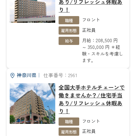
あり/リフレッシュ休暇あ
り！
フロント
職種
正社員
雇用形態
月給：208,500 円
給与
～ 350,000 円 ＊経
験・スキルを考慮し
ます。
神奈川県
｜
仕事番号：2961
全国大手ホテルチェーンで
働きませんか？/住宅手当
あり/リフレッシュ休暇あ
り！
フロント
職種
正社員
雇用形態