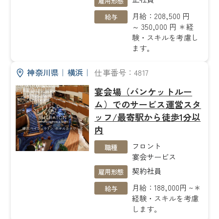
雇用形態
月給：208,500 円
給与
～ 350,000 円 ＊経
験・スキルを考慮し
ます。
神奈川県
｜
横浜
｜
仕事番号：4817
宴会場（バンケットルー
ム）でのサービス運営スタ
ッフ/最寄駅から徒歩1分以
内
フロント
職種
宴会サービス
契約社員
雇用形態
月給：188,000円 ~＊
給与
経験・スキルを考慮
します。