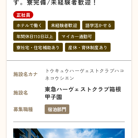
す。寮完備/未経験者歓迎！
正社員
ホテルで働く
未経験者歓迎
語学活かせる
年間休日110日以上
マイカー通勤可
寮社宅・住宅補助あり
産休・育休制度あり
トウキュウハーヴェストクラブハコ
施設名カナ
ネコウシエン
東急ハーヴェストクラブ箱根
施設名
甲子園
募集職種
宿泊部門