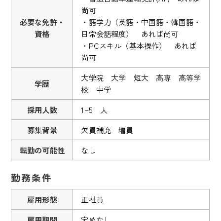
尚可
必要な免許・
・語学力（英語・中国語・韓国語・
資格
日常会話程度） あれば尚可
・PCスキル（基本操作） あれば
尚可
大学院 大学 短大 高専 高等学
学歴
校 中学
採用人数
1~5 人
募集背景
欠員補充 増員
転勤の可能性
なし
勤務条件
雇用形態
正社員
雇用期間
定めなし