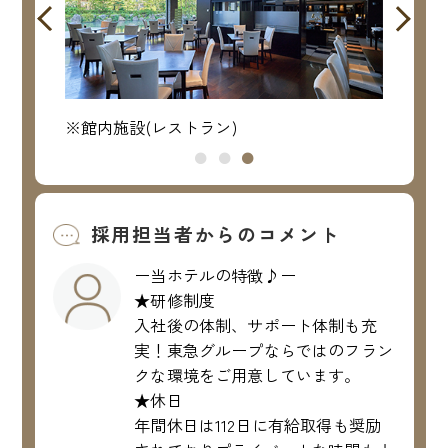
※館内施設(レストラン)
※館内
採用担当者からのコメント
ー当ホテルの特徴♪ー
★研修制度
入社後の体制、サポート体制も充
実！東急グループならではのフラン
クな環境をご用意しています。
★休日
年間休日は112日に有給取得も奨励