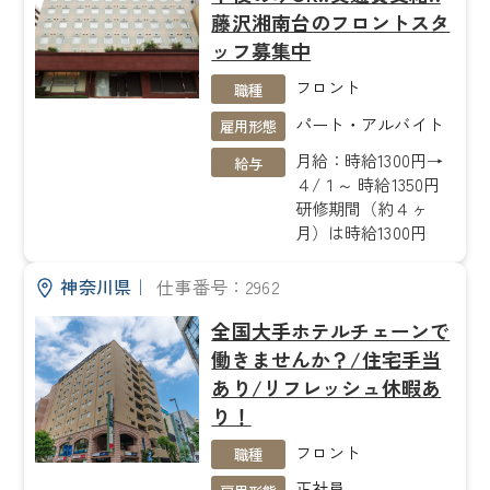
藤沢湘南台のフロントスタ
ッフ募集中
フロント
職種
パート・アルバイト
雇用形態
月給：時給1300円→
給与
４/１～ 時給1350円
研修期間（約４ヶ
月）は時給1300円
神奈川県
｜
仕事番号：2962
全国大手ホテルチェーンで
働きませんか？/住宅手当
あり/リフレッシュ休暇あ
り！
フロント
職種
正社員