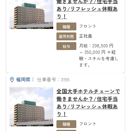
働きませんか？/住宅手当
あり/リフレッシュ休暇あ
り！
フロント
職種
正社員
雇用形態
月給：208,500 円
給与
～ 350,000 円 ＊経
験・スキルを考慮し
ます。
福岡県
｜
仕事番号：3155
全国大手ホテルチェーンで
働きませんか？/住宅手当
あり/リフレッシュ休暇あ
り！
フロント
職種