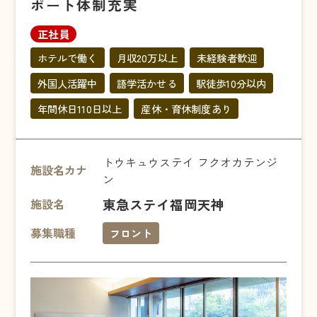
ポート体制充実
正社員
ホテルで働く
月収20万以上
未経験者歓迎
外国人活躍中
語学活かせる
駅徒歩10分以内
年間休日110日以上
産休・育休制度あり
トウキュウステイ フクオカテンジ
施設名カナ
ン
東急ステイ福岡天神
施設名
募集職種
フロント