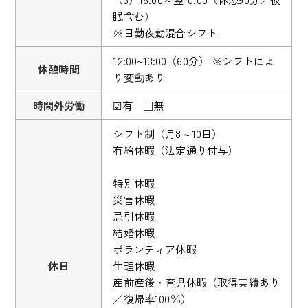
眠含む）
※日勤夜勤混合シフト
12:00~13:00（60分） ※シフトによ
休憩時間
り変動あり
時間外労働
☑有 □無
シフト制（月8～10日）
有給休暇（法定通り付与）
特別休暇
災害休暇
忌引休暇
結婚休暇
ボランティア休暇
休日
生理休暇
産前産後・育児休暇（取得実績あり
／復帰率100％）