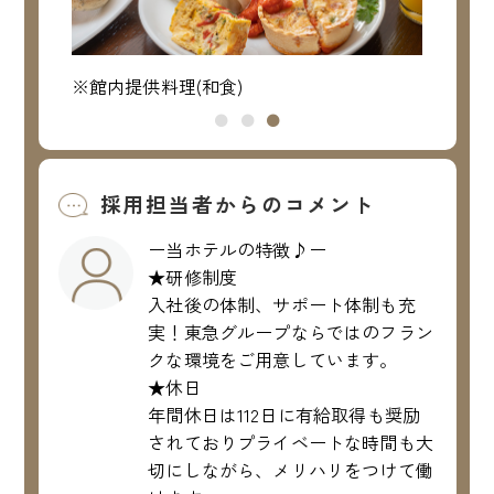
※館内提供料理(和食)
※館内
採用担当者からのコメント
ー当ホテルの特徴♪ー
★研修制度
入社後の体制、サポート体制も充
実！東急グループならではのフラン
クな環境をご用意しています。
★休日
年間休日は112日に有給取得も奨励
されておりプライベートな時間も大
切にしながら、メリハリをつけて働