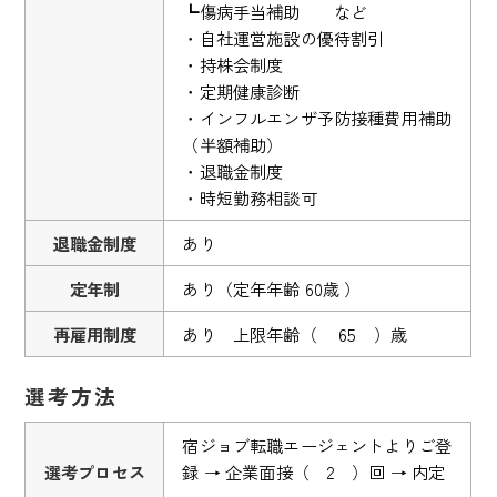
┗傷病手当補助 など
・自社運営施設の優待割引
・持株会制度
・定期健康診断
・インフルエンザ予防接種費用補助
（半額補助）
・退職金制度
・時短勤務相談可
退職金制度
あり
定年制
あり（定年年齢 60歳 ）
再雇用制度
あり 上限年齢（ 65 ）歳
選考方法
宿ジョブ転職エージェントよりご登
選考プロセス
録 → 企業面接（ 2 ）回 → 内定