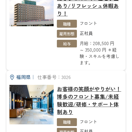
あり/リフレッシュ休暇あ
り！
フロント
職種
正社員
雇用形態
月給：208,500 円
給与
～ 350,000 円 ＊経
験・スキルを考慮し
ます。
福岡県
｜
仕事番号：3026
お客様の笑顔がやりがい！
博多のフロント募集/未経
験歓迎/研修・サポート体
制あり
フロント
職種
正社員
雇用形態