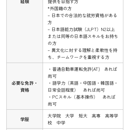
経験
提供を目指す方
*外国籍の方
– 日本での合法的な就労資格がある
方
– 日本語能力試験（JLPT）N2以上
または同等の日本語スキルをお持ち
の方
– 異文化に対する理解と柔軟性を持
ち、チームワークを重視する方
・普通自動車運転免許(AT) あれば
尚可
必要な免許・
・語学力（英語・中国語・韓国語・
資格
日常会話程度） あれば尚可
・PCスキル（基本操作） あれば
尚可
大学院 大学 短大 高専 高等学
学歴
校 中学