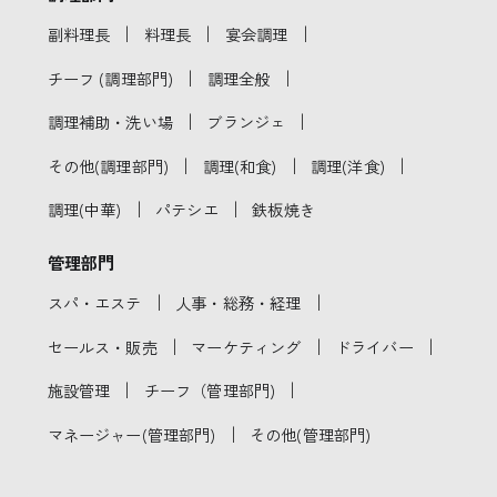
｜
｜
｜
副料理長
料理長
宴会調理
｜
｜
チーフ (調理部門)
調理全般
｜
｜
調理補助・洗い場
ブランジェ
｜
｜
｜
その他(調理部門)
調理(和食)
調理(洋食)
｜
｜
調理(中華)
パテシエ
鉄板焼き
管理部門
｜
｜
スパ・エステ
人事・総務・経理
｜
｜
｜
セールス・販売
マーケティング
ドライバー
｜
｜
施設管理
チーフ（管理部門)
｜
マネージャー(管理部門)
その他(管理部門)