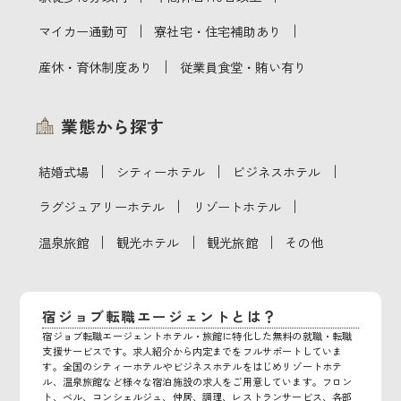
｜
｜
マイカー通勤可
寮社宅・住宅補助あり
｜
産休・育休制度あり
従業員食堂・賄い有り
業態から探す
｜
｜
｜
結婚式場
シティーホテル
ビジネスホテル
｜
｜
ラグジュアリーホテル
リゾートホテル
｜
｜
｜
温泉旅館
観光ホテル
観光旅館
その他
宿ジョブ転職エージェントとは？
宿ジョブ転職エージェントホテル・旅館に特化した無料の就職・転職
支援サービスです。求人紹介から内定までをフルサポートしていま
す。全国のシティーホテルやビジネスホテルをはじめリゾートホテ
ル、温泉旅館など様々な宿泊施設の求人をご用意しています。フロン
ト、ベル、コンシェルジュ、仲居、調理、レストランサービス、各部