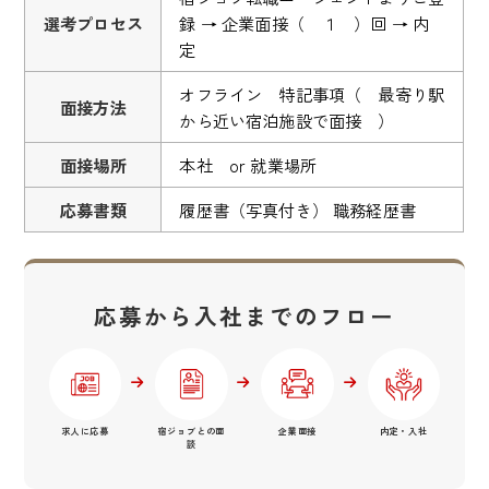
選考プロセス
録 → 企業面接（ １ ）回 → 内
定
オフライン 特記事項（ 最寄り駅
面接方法
から近い宿泊施設で面接 ）
面接場所
本社 or 就業場所
応募書類
履歴書（写真付き） 職務経歴書
応募から入社までのフロー
求人に応募
宿ジョブとの面
企業面接
内定・入社
談