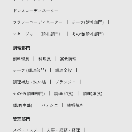
｜
ドレスコーディネーター
｜
｜
フラワーコーディネーター
チーフ(婚礼部門)
｜
マネージャー（婚礼部門）
その他(婚礼部門)
調理部門
｜
｜
｜
副料理長
料理長
宴会調理
｜
｜
チーフ (調理部門)
調理全般
｜
｜
調理補助・洗い場
ブランジェ
｜
｜
｜
その他(調理部門)
調理(和食)
調理(洋食)
｜
｜
調理(中華)
パテシエ
鉄板焼き
管理部門
｜
｜
スパ・エステ
人事・総務・経理