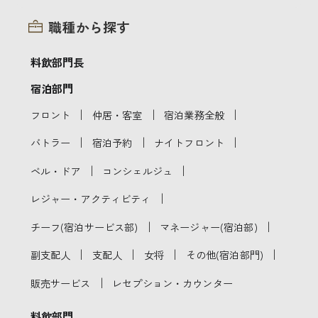
職種から探す
料飲部門長
宿泊部門
｜
｜
｜
フロント
仲居・客室
宿泊業務全般
｜
｜
｜
バトラー
宿泊予約
ナイトフロント
｜
｜
ベル・ドア
コンシェルジュ
｜
レジャー・アクティビティ
｜
｜
チーフ(宿泊サービス部)
マネージャー(宿泊部)
｜
｜
｜
｜
副支配人
支配人
女将
その他(宿泊部門)
｜
販売サービス
レセプション・カウンター
料飲部門