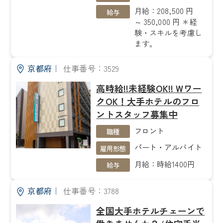
月給：208,500 円
給与
～ 350,000 円 ＊経
験・スキルを考慮し
ます。
京都府
｜
仕事番号：3529
高時給!!未経験OK!! Wワー
クOK！大手ホテルのフロ
ントスタッフ募集中
フロント
職種
パート・アルバイト
雇用形態
月給：時給1400円
給与
京都府
｜
仕事番号：3788
全国大手ホテルチェーンで