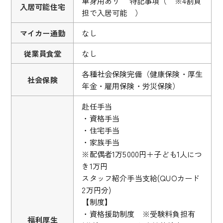
単身用あり 特記事項（ ※4割負
入居可能住宅
担で入居可能 ）
マイカー通勤
なし
従業員食堂
なし
各種社会保険完備（健康保険・厚生
社会保険
年金・雇用保険・労災保険）
赴任手当
・資格手当
・住宅手当
・家族手当
※配偶者1万5000円＋子ども1人につ
き1万円
スタッフ紹介手当支給(QUOカード
2万円分)
【制度】
・資格援助制度 ※受験料負担有
福利厚生