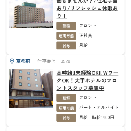
働きませんか？/住宅手当
あり/リフレッシュ休暇あ
り！
フロント
職種
正社員
雇用形態
月給：
給与
京都府
｜
仕事番号：3528
高時給!!未経験OK!! Wワー
クOK！大手ホテルのフロ
ントスタッフ募集中
フロント
職種
パート・アルバイト
雇用形態
月給：時給1400円
給与