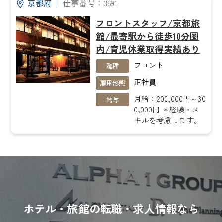
京都府
｜
仕事番号：3691
フロントスタッフ/京都旅
館/最寄駅から徒歩10分圏
内/育児休業取得実績あり
フロント
職種
正社員
雇用形態
月給：200,000円～30
給与
0,000円 ＊経験・ス
キルを考慮します。
ホテル・旅館の転職・求人情報なら