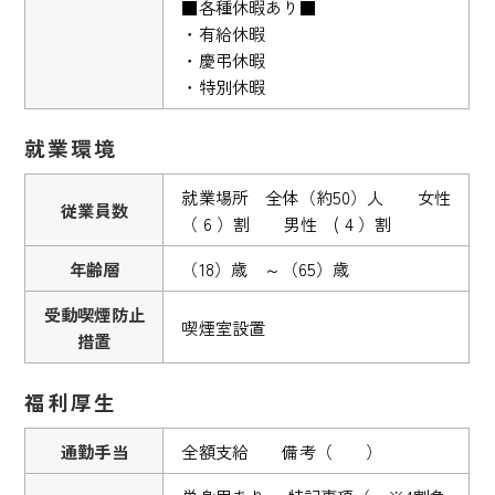
■各種休暇あり■
・有給休暇
・慶弔休暇
・特別休暇
就業環境
就業場所 全体（約50）人 女性
従業員数
（ 6 ）割 男性 ( 4 ）割
年齢層
（18）歳 ～（65）歳
受動喫煙防止
喫煙室設置
措置
福利厚生
通勤手当
全額支給 備考（ ）