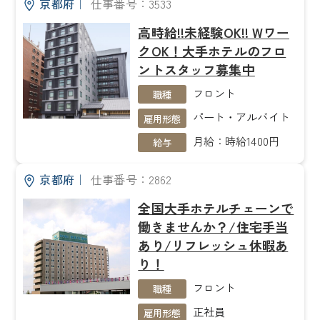
京都府
｜
仕事番号：3533
高時給!!未経験OK!! Wワー
クOK！大手ホテルのフロ
ントスタッフ募集中
フロント
職種
パート・アルバイト
雇用形態
月給：時給1400円
給与
京都府
｜
仕事番号：2862
全国大手ホテルチェーンで
働きませんか？/住宅手当
あり/リフレッシュ休暇あ
り！
フロント
職種
正社員
雇用形態