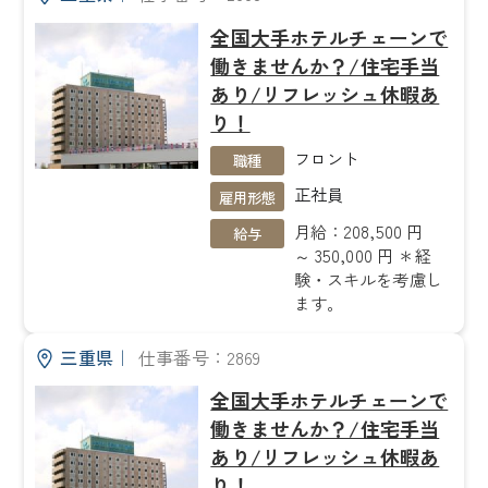
全国大手ホテルチェーンで
働きませんか？/住宅手当
あり/リフレッシュ休暇あ
り！
フロント
職種
正社員
雇用形態
月給：208,500 円
給与
～ 350,000 円 ＊経
験・スキルを考慮し
ます。
三重県
｜
仕事番号：2869
全国大手ホテルチェーンで
働きませんか？/住宅手当
あり/リフレッシュ休暇あ
り！