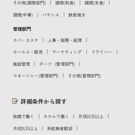
｜
｜
｜
その他(調理部門)
調理(和食)
調理(洋食)
｜
｜
調理(中華)
パテシエ
鉄板焼き
管理部門
｜
｜
スパ・エステ
人事・総務・経理
｜
｜
｜
セールス・販売
マーケティング
ドライバー
｜
｜
施設管理
チーフ（管理部門)
｜
マネージャー(管理部門)
その他(管理部門)
詳細条件から探す
｜
｜
｜
旅館で働く
ホテルで働く
月収20万以上
｜
｜
月収25万以上
未経験者歓迎