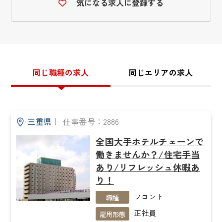
気になる求人に登録する
同じ職種の求人
同じエリアの求人
三重県
｜
仕事番号：2886
全国大手ホテルチェーンで
働きませんか？/住宅手当
あり/リフレッシュ休暇あ
り！
フロント
職種
正社員
雇用形態