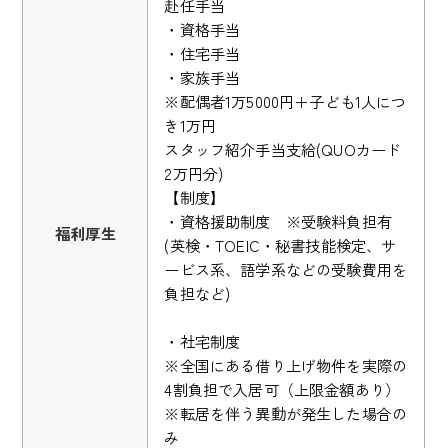
赴任手当
・資格手当
・住宅手当
・家族手当
※配偶者1万5000円＋子ども1人につ
き1万円
スタッフ紹介手当支給(QUOカード
2万円分)
【制度】
・資格援助制度 ※受験料負担有
福利厚生
(英検・TOEIC・秘書技能検定、サ
ービス系、語学系などの受験費用を
負担など)
・社宅制度
※全国にある借り上げ物件を実際の
4割負担で入居可（上限金額あり）
※転居を伴う異動が発生した場合の
み