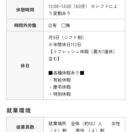
12:00~13:00（60分） ※シフトによ
休憩時間
り変動あり
時間外労働
☑有 □無
月9日（シフト制）
※年間休日112日
【リフレッシュ休暇（最大7連休）
含む】
休日
■各種休暇あり■
・有給休暇
・慶弔休暇
・特別休暇
就業環境
就業場所 全体（約50）人 女性
従業員数
（ 6 ）割 男性 ( 4 ）割