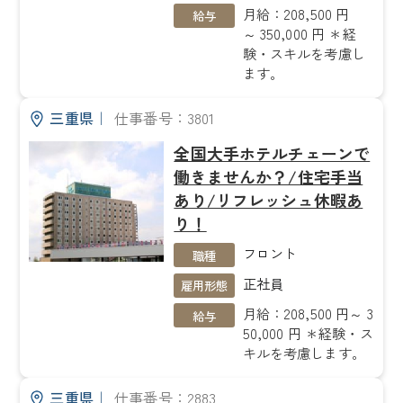
月給：208,500 円
給与
～ 350,000 円 ＊経
験・スキルを考慮し
ます。
三重県
｜
仕事番号：3801
全国大手ホテルチェーンで
働きませんか？/住宅手当
あり/リフレッシュ休暇あ
り！
フロント
職種
正社員
雇用形態
月給：208,500 円～ 3
給与
50,000 円 ＊経験・ス
キルを考慮します。
三重県
｜
仕事番号：2883