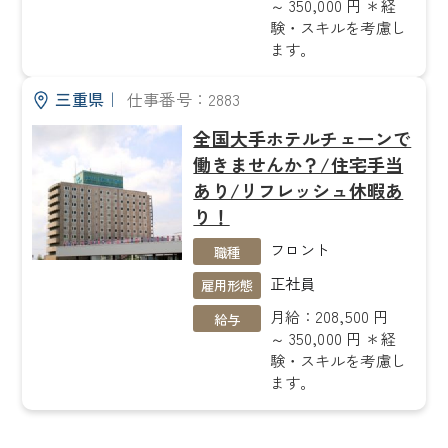
～ 350,000 円 ＊経
験・スキルを考慮し
ます。
三重県
｜
仕事番号：2883
全国大手ホテルチェーンで
働きませんか？/住宅手当
あり/リフレッシュ休暇あ
り！
フロント
職種
正社員
雇用形態
月給：208,500 円
給与
～ 350,000 円 ＊経
験・スキルを考慮し
ます。