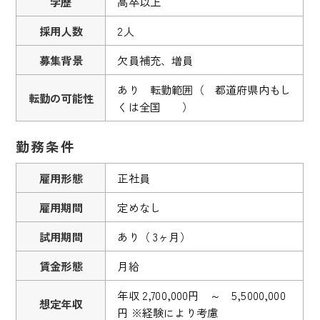
学歴
高卒以上
採用人数
2人
募集背景
欠員補充、増員
あり 転勤範囲（ 都道府県内もし
転勤の可能性
くは全国 ）
勤務条件
雇用形態
正社員
雇用期間
定めなし
試用期間
あり（ 3ヶ月）
賃金形態
月給
年収 2,700,000円 ～ 5,5000,000
想定年収
円 ※経験により考慮