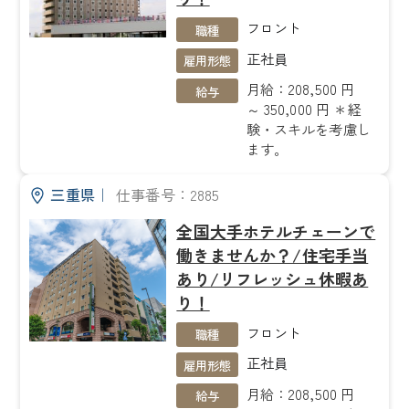
フロント
職種
正社員
雇用形態
月給：208,500 円
給与
～ 350,000 円 ＊経
験・スキルを考慮し
ます。
三重県
｜
仕事番号：2885
全国大手ホテルチェーンで
働きませんか？/住宅手当
あり/リフレッシュ休暇あ
り！
フロント
職種
正社員
雇用形態
月給：208,500 円
給与