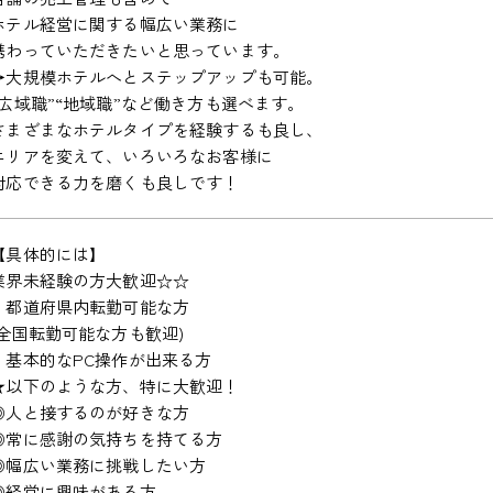
ホテル経営に関する幅広い業務に
携わっていただきたいと思っています。
→大規模ホテルへとステップアップも可能。
“広域職”“地域職”など働き方も選べます。
さまざまなホテルタイプを経験するも良し、
エリアを変えて、いろいろなお客様に
対応できる力を磨くも良しです！
【具体的には】
業界未経験の方大歓迎☆☆
・都道府県内転勤可能な方
(全国転勤可能な方も歓迎)
・基本的なPC操作が出来る方
★以下のような方、特に大歓迎！
◎人と接するのが好きな方
◎常に感謝の気持ちを持てる方
◎幅広い業務に挑戦したい方
◎経営に興味がある方