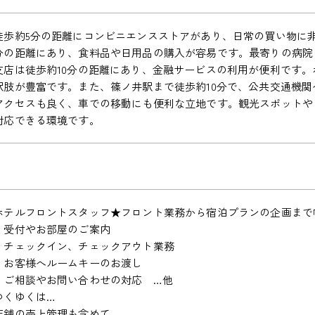
徒歩約5分の距離にコンビニエンスストアがあり、日常の買い物に非
分の距離にあり、食料品や日用品の購入が容易です。最寄りの病院ま
支店は徒歩約10分の距離にあり、金融サービスの利用が便利です
択肢が豊富です。また、篠ノ井駅まで徒歩約10分で、公共交通機
アクセスも良く、車での移動にも便利な立地です。観光スポットや
対応できる環境です。
ホテルフロントスタッフ★フロント業務から宿泊プランの企画まで
・受付やお部屋のご案内
・チェックイン、チェックアウト業務
・お客様へルームキーのお渡し
・ご相談やお問い合わせの対応 …他
ゆくゆくは…
店舗の売上管理も含めて