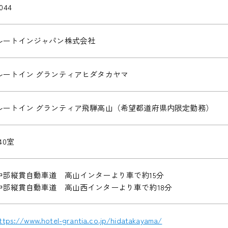
044
ルートインジャパン株式会社
ルートイン グランティアヒダタカヤマ
ルートイン グランティア飛騨高山（希望都道府県内限定勤務）
40室
中部縦貫自動車道 高山インターより車で約15分
中部縦貫自動車道 高山西インターより車で約18分
ttps://www.hotel-grantia.co.jp/hidatakayama/