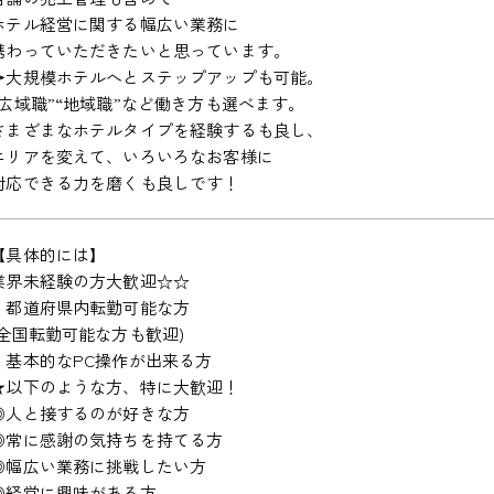
ホテル経営に関する幅広い業務に
携わっていただきたいと思っています。
→大規模ホテルへとステップアップも可能。
“広域職”“地域職”など働き方も選べます。
さまざまなホテルタイプを経験するも良し、
エリアを変えて、いろいろなお客様に
対応できる力を磨くも良しです！
【具体的には】
業界未経験の方大歓迎☆☆
・都道府県内転勤可能な方
(全国転勤可能な方も歓迎)
・基本的なPC操作が出来る方
★以下のような方、特に大歓迎！
◎人と接するのが好きな方
◎常に感謝の気持ちを持てる方
◎幅広い業務に挑戦したい方
◎経営に興味がある方