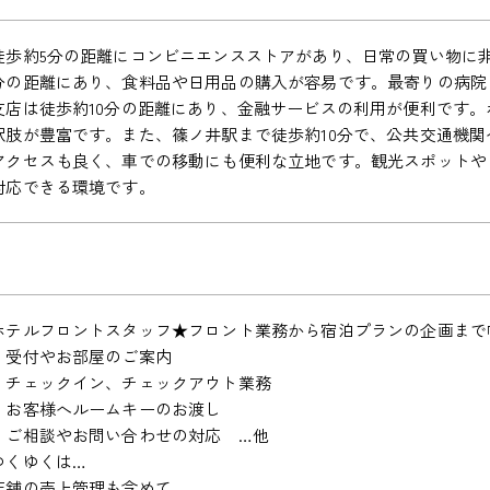
徒歩約5分の距離にコンビニエンスストアがあり、日常の買い物に非
分の距離にあり、食料品や日用品の購入が容易です。最寄りの病院ま
支店は徒歩約10分の距離にあり、金融サービスの利用が便利です
択肢が豊富です。また、篠ノ井駅まで徒歩約10分で、公共交通機
アクセスも良く、車での移動にも便利な立地です。観光スポットや
対応できる環境です。
ホテルフロントスタッフ★フロント業務から宿泊プランの企画まで
・受付やお部屋のご案内
・チェックイン、チェックアウト業務
・お客様へルームキーのお渡し
・ご相談やお問い合わせの対応 …他
ゆくゆくは…
店舗の売上管理も含めて