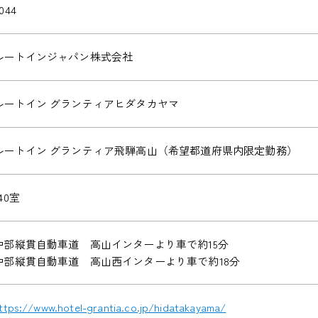
044
ルートインジャパン株式会社
ルートイン グランティアヒダタカヤマ
ルートイン グランティア飛騨高山（希望都道府県内限定勤務）
40室
中部縦貫自動車道 高山インターより車で約15分
中部縦貫自動車道 高山西インターより車で約18分
ttps://www.hotel-grantia.co.jp/hidatakayama/