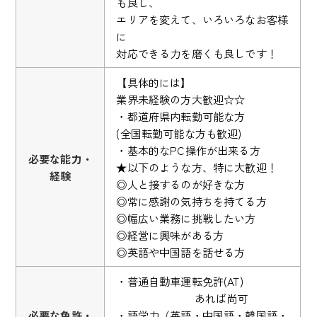
も良し、
エリアを変えて、いろいろなお客様
に
対応できる力を磨くも良しです！
【具体的には】
業界未経験の方大歓迎☆☆
・都道府県内転勤可能な方
(全国転勤可能な方も歓迎)
・基本的なPC操作が出来る方
必要な能力・
★以下のような方、特に大歓迎！
経験
◎人と接するのが好きな方
◎常に感謝の気持ちを持てる方
◎幅広い業務に挑戦したい方
◎経営に興味がある方
◎英語や中国語を話せる方
・普通自動車運転免許(AT)
あれば尚可
必要な免許・
・語学力（英語・中国語・韓国語・