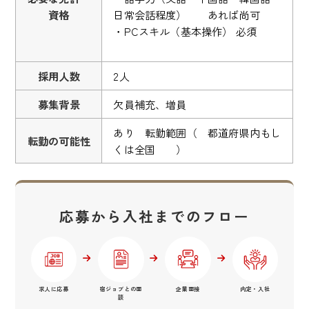
資格
日常会話程度） あれば尚可
・PCスキル（基本操作） 必須
採用人数
2人
募集背景
欠員補充、増員
あり 転勤範囲（ 都道府県内もし
転勤の可能性
くは全国 ）
応募から入社までのフロー
求人に応募
宿ジョブとの面
企業面接
内定・入社
談