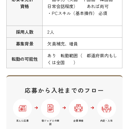
資格
日常会話程度） あれば尚可
・PCスキル（基本操作） 必須
採用人数
2人
募集背景
欠員補充、増員
あり 転勤範囲（ 都道府県内もし
転勤の可能性
くは全国 ）
応募から入社までのフロー
求人に応募
宿ジョブとの面
企業面接
内定・入社
談