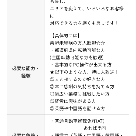
も良し、
エリアを変えて、いろいろなお客様
に
対応できる力を磨くも良しです！
【具体的には】
業界未経験の方大歓迎☆☆
・都道府県内転勤可能な方
(全国転勤可能な方も歓迎)
・基本的なPC操作が出来る方
必要な能力・
★以下のような方、特に大歓迎！
経験
◎人と接するのが好きな方
◎常に感謝の気持ちを持てる方
◎幅広い業務に挑戦したい方
◎経営に興味がある方
◎英語や中国語を話せる方
・普通自動車運転免許(AT)
あれば尚可
必要な免許・
・語学力（英語・中国語・韓国語・